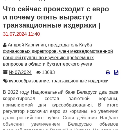
Что сейчас происходит с евро
и почему опять вырастут
транзакционные издержки |
31.07.2024 11:40
Автор
Андрей Карпунин, председатель Клуба
финансовых директоров, член межведомственной
рабочей группы по изучению проблемных
вопросов в области бухгалтерского учета
Номер
Количество
№ 07/2024
13683
просмотров
Автор
курсообразование,
транзакционные издержки
В 2022 году Национальный банк Беларуси два раза
корректировал состав валютной корзины,
применяемой для курсообразования. В итоге
регулятор исключил евро из корзины, но увеличил
долю российского рубля. Свои действия Нацбанк
объяснил увеличением Беларусью объемов