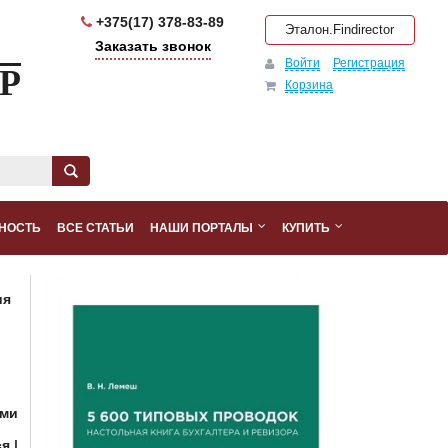
+375(17) 378-83-89
Эталон.Findirector
Заказать звонок
Войти
Регистрация
Р
Корзина
НОСТЬ
ВСЕ СТАТЬИ
НАШИ ПОРТАЛЫ
КУПИТЬ
ия
ами
ся
|