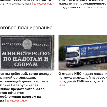
влении финансами
|
маркетинге промышленного
31.07.2026 09:24
предприятия
|
30.06.2026 17:00
оговое планирование
итмы действий, когда доходы
О ставке НДС и дате оказан
ранной организации,
по международной перевозк
ествляющей деятельность в
по единой CMR-накладной
|
блике Беларусь через
17:00
янное представительство,
ются объектом
гообложения налогом на
ды
|
30.06.2026 17:00