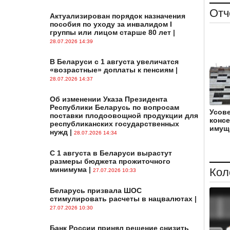
Отч
Актуализирован порядок назначения
пособия по уходу за инвалидом I
группы или лицом старше 80 лет
|
28.07.2026 14:39
В Беларуси с 1 августа увеличатся
«возрастные» доплаты к пенсиям
|
28.07.2026 14:37
Об изменении Указа Президента
Республики Беларусь по вопросам
Усов
поставки плодоовощной продукции для
консе
республиканских государственных
имущ
нужд
|
28.07.2026 14:34
С 1 августа в Беларуси вырастут
размеры бюджета прожиточного
минимума
|
Кол
27.07.2026 10:33
Беларусь призвала ШОС
стимулировать расчеты в нацвалютах
|
27.07.2026 10:30
Банк России принял решение снизить