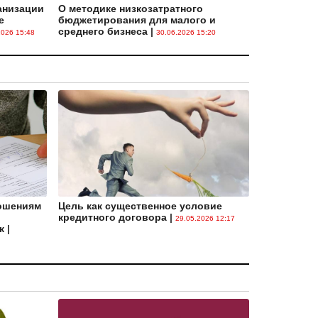
обязательной оценке соответствия
|
анизации
О методике низкозатратного
е
бюджетирования для малого и
28.04.2026 08:30
среднего бизнеса
|
2026 15:48
30.06.2026 15:20
Озвучены предложения по механизмам
правового регулирования новых форм
занятости граждан
|
31.03.2026 13:58
Результаты запуска субсидирования
промышленной кооперации в ЕАЭС
|
23.02.2026 08:10
Сокращение перечня аффилированных
лиц и либерализация требований к
совершению крупных сделок: итоги
мониторинга Закона о хозяйственных
обществах
|
23.02.2026 07:56
ношениям
Цель как существенное условие
кредитного договора
|
29.05.2026 12:17
Что меняется в выдаче микрозаймов
|
к
|
29.01.2026 13:56
Установлены показатели допустимого
роста цен по регулируемым товарам
|
29.01.2026 13:53
Удостоверение исполнительных надписей