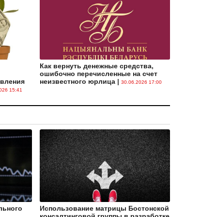
по заявлениям юрлиц и индивидуальных
предпринимателей предусматривается
исключительно в электронном виде
|
09.12.2025 07:54
БУТБ открыла торги строительными
работами и услугами
|
09.12.2025 07:45
Как вернуть денежные средства,
ошибочно перечисленные на счет
Определены нормативы планирования
авления
неизвестного юрлица
|
30.06.2026 17:00
объемов финансирования некоторых
026 15:41
видов работ на 2026 год
|
19.11.2025 12:42
Об условиях приобретения в лизинг
техники, произведенной на территории
Республики Беларусь
|
30.10.2025 16:11
Постановлением Совета Министров № 528
уточнены правила маркировки и
прослеживаемости товаров
|
30.10.2025 14:14
Постановление № 8/91/45/27: электронные
накладные и информация о нанесенных
средствах идентификации
|
30.10.2025 14:11
льного
Использование матрицы Бостонской
консалтинговой группы в разработке