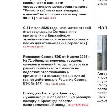
напоминает о важности
упра
своевременного мониторинга вашего
"Личного кабинета плательщика
взносов" на корпоративном портале
ФСЗН
|
31.07.2026 12:25
Нал
С 31 июля 2026 года начинается второй
этап реализации Соглашения о
применении в Евразийском
экономическом союзе навигационных
пломб для отслеживания перевозок
|
31.07.2026 12:23
Решением Совета ЕЭК от 9 июля 2026 г.
№ 71 обновлен перечень товаров,
случаев и условий, когда перевозка в
рамках таможенного транзита не
подлежит отслеживанию с
Алгор
применением навигационных пломб
иност
(ранее действовало Решение Совета
осущ
ЕЭК № 147)
|
31.07.2026 12:21
Респу
посто
явля
Президент Беларуси Александр
нало
Лукашенко 30 июля совершил рабочую
дохо
поездку в Брест, где посетил
электроламповый завод
|
30.07.2026 15:52