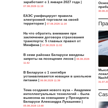
заработают с 1 января 2027 года
|
Осно
07.08.2026 11:18
прибы
30.06.2
ЕАЭС унифицирует правила
электронной торговли на своей
Пра
территории
|
07.08.2026 11:16
На что обратить внимание при
заключении договора страхования
транспорта: 5 главных правил от
Минфина
|
07.08.2026 11:02
В семи районах Беларуси введены
запреты на посещение лесов
|
06.08.2026
11:42
Мысл
В Беларуси с 1 сентября
лока
устанавливаются новации в школьном
Nachf
питании
|
06.08.2026 11:39
31.07.2
Тема создания нового вуза – Академии
Cas
интеллектуальных технологий – была
вынесена на совещание у Президента
Беларуси Александра Лукашенко
|
05.08.2026 13:48