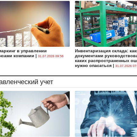
аркинг в управлении
Инвентаризация склада: ка
нсами компании
|
документами руководствов
31.07.2026 09:56
каких распространенных о
нужно опасаться
|
31.07.2026 07
авленческий учет