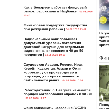
Как в Беларуси работает фондовый
рынок, рассказали в Нацбанке
|
05.08.2026
10:45
Финансовая поддержка государства
при рождении ребенка
|
04.08.2026 13:42
Регу
крипт
Национальный банк повышает
токен
допустимый уровень показателя
крип
долговой нагрузки для отдельных
видов финансирования с 40 до 50
процентов
|
04.08.2026 10:10
Фин
Саудовская Аравия, Россия, Ирак,
Кувейт, Казахстан, Алжир и Оман
корректируют производство и
подтверждают приверженность
стабильности рынка
|
04.08.2026 10:06
Работодателям: с 1 августа изменится
порядок согласования справок в ФСЗН
|
31.07.2026 12:27
Пове
Фонд соцзащиты населения (ФСЗН)
приме