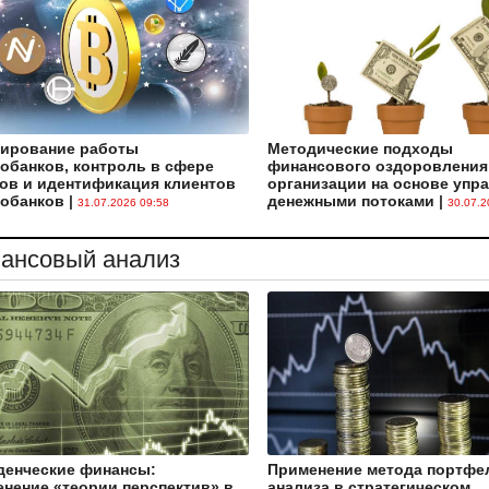
лирование работы
Методические подходы
обанков, контроль в сфере
финансового оздоровления
ов и идентификация клиентов
организации на основе упр
тобанков
|
денежными потоками
|
31.07.2026 09:58
30.07.2
ансовый анализ
денческие финансы:
Применение метода портфе
нение «теории перспектив» в
анализа в стратегическом