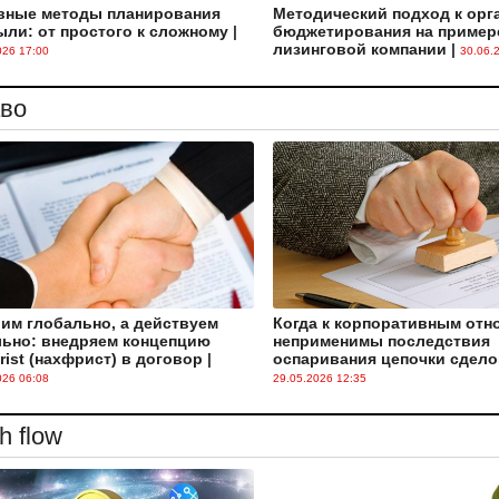
вные методы планирования
Методический подход к орг
ли: от простого к сложному
|
бюджетирования на пример
лизинговой компании
|
026 17:00
30.06.
во
им глобально, а действуем
Когда к корпоративным от
льно: внедряем концепцию
неприменимы последствия
rist (нахфрист) в договор
|
оспаривания цепочки сдело
026 06:08
29.05.2026 12:35
h flow