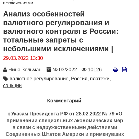
исключениями
Анализ особенностей
валютного регулирования и
валютного контроля в России:
тотальные запреты с
небольшими исключениями |
29.03.2022 13:30
Автор
Номер
Количество
Нина Зельман
№ 03/2022
10126
просмотров
Автор
валютное регулирование,
Россия,
платежи,
санкции
Комментарий
к Указам Президента РФ от 28.02.2022 № 79 «О
применении специальных экономических мер
в связи с недружественными действиями
Соединенных Штатов Америки и примкнувших