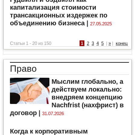
капитализация стоимости
трансакционных издержек по
объединению бизнеса
|
27.05.2025
Статьи 1 - 20 из 150
1
2
3
4
5
|
»
|
конец
Право
Мыслим глобально, а
действуем локально:
внедряем концепцию
Nachfrist (нахфрист) в
договор
|
31.07.2026
Когда к корпоративным