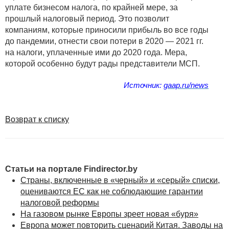
уплате бизнесом налога, по крайней мере, за
прошлый налоговый период. Это позволит
компаниям, которые приносили прибыль во все годы
до пандемии, отнести свои потери в 2020 — 2021 гг.
на налоги, уплаченные ими до 2020 года. Мера,
которой особенно будут рады представители МСП.
Источник:
gaap.ru/news
Возврат к списку
Статьи на портале Findirector.by
Страны, включенные в «черный» и «серый» списки,
оцениваются ЕС как не соблюдающие гарантии
налоговой реформы
На газовом рынке Европы зреет новая «буря»
Европа может повторить сценарий Китая. Заводы на