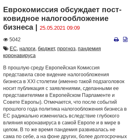
Еврокомиссия обсуждает пост-
ковидное налогообложение
бизнеса |
25.05.2021 09:09
Количество
5042
просмотров
Автор
ЕС,
налоги,
бюджет,
прогноз,
пандемия
коронавируса
В прошлую среду Европейская Комиссия
представила свое видение налогообложения
бизнеса в XXI столетии (именно такой подзаголовок
носит публикация с заявлениями, сделанными ее
представителями в Европейском Парламенте и
Совете Европы). Отмечается, что после событий
прошлого года политика налогообложения бизнеса в
ЕС радикально изменилась вследствие глубокого
влияния коронавируса в самой Европе и в мире в
целом. В то же время пандемия развивалась не
сама по себе, а на фоне других, более долгосрочных