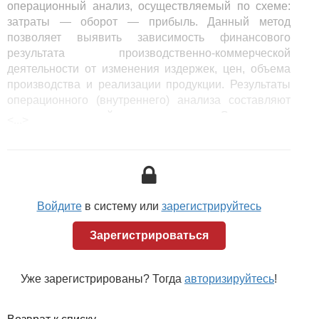
операционный анализ, осуществляемый по схеме:
затраты — оборот — прибыль. Данный метод
позволяет выявить зависимость финансового
результата производственно-коммерческой
деятельности от изменения издержек, цен, объема
производства и реализации продукции. Результаты
операционного (внутреннего) анализа составляют
коммерческую тайну предприятия. С помощью
<...>
операционного анализа можно решить широкий
спектр управленческих задач:
оценить чувствительность прибыли к изменению
основных показателей-факторов, формирующих
ее уровень;
Войдите
в систему или
зарегистрируйтесь
прогнозировать уровень показателей
Зарегистрироваться
рентабельности на основе расчета «Запас
финансовой прочности»; оценить
предпринимательский риск;
Уже зарегистрированы? Тогда
авторизируйтесь
!
выбрать оптимальные пути выхода из
кризисного состояния;