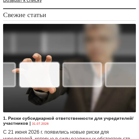
Возврат к списку
оценить результаты начального периода
функционирования новой компании или
Свежие статьи
прибыльность инвестиций;
разработать наиболее выгодную для
предприятия ассортиментную политику в сфере
производства и реализации готовой продукции.
Ключевыми элементами операционного анализа
выступают пороговые значения показателей
деятельности предприятия: критический объем
1. Риски субсидиарной ответственности для учредителей/
участников
|
31.07.2026
С 21 июня 2026 г. появились новые риски для
учредителей, которые в силу различных обстоятельств