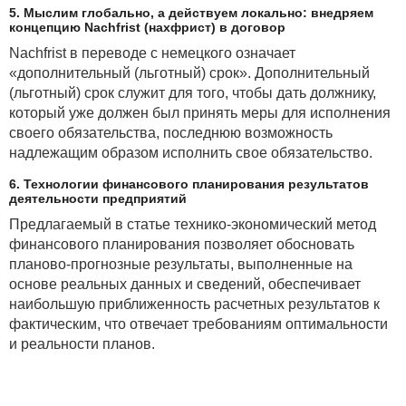
5. Мыслим глобально, а действуем локально: внедряем
концепцию Nachfrist (нахфрист) в договор
Nachfrist в переводе с немецкого означает
«дополнительный (льготный) срок». Дополнительный
· по характеру информации: временные, когда
(льготный) срок служит для того, чтобы дать должнику,
для прогнозирования используются показатели
который уже должен был принять меры для исполнения
одного предприятия в динамике за несколько
своего обязательства, последнюю возможность
временных периодов; пространственные — при
надлежащим образом исполнить свое обязательство.
использовании значений переменных
анализируемого и других предприятий;
6. Технологии финансового планирования результатов
пространственно-временные — когда выборка по
деятельности предприятий
временному признаку дополняется выборкой
Предлагаемый в статье технико-экономический метод
значений переменных по нескольким предприятиям;
финансового планирования позволяет обосновать
· по субъекту сбора информации: на основе
планово-прогнозные результаты, выполненные на
обобщения информации об объекте, собираемой
основе реальных данных и сведений, обеспечивает
специализированными организациями; на базе
наибольшую приближенность расчетных результатов к
информации, которую получают эксперты из средств
фактическим, что отвечает требованиям оптимальности
массовой информации;
и реальности планов.
· по группам, сочетающим количественную
оценку и детерминированные связи переменных, со