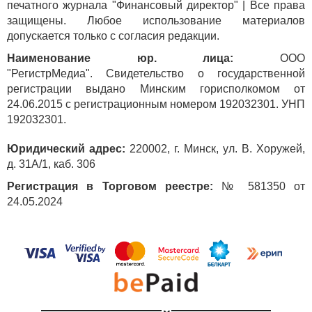
печатного журнала "Финансовый директор" | Все права
бюджетирования, используемым в финансовом
защищены. Любое использование материалов
планировании. Такая комбинация методов
допускается только с согласия редакции.
позволяет определить размер необходимых
Наименование юр. лица:
ООО
предприятию ресурсов, устранить диспропорции
"РегистрМедиа". Свидетельство о государственной
между их поступлением и расходованием
регистрации выдано Минским горисполкомом от
и сформировать прогнозную финансовую
24.06.2015 с регистрационным номером 192032301. УНП
отчетность.
192032301.
Юридический адрес:
220002, г. Минск, ул. В. Хоружей,
д. 31А/1, каб. 306
Регистрация в Торговом реестре:
№ 581350 от
24.05.2024