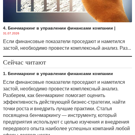
трансформации: последовательные,
предполагающие наличие взаимосвязанных
критериев, когда их совершенствование ведет
к последовательному совершенствованию самих
методов; параллельные — предполагающие
4. Бенчмаркинг в управлении финансами компании
|
31.07.2026
наличие для каждого из методов своего принципа
(способа, методики) прогнозирования;
Если финансовые показатели проседают и наметился
застой, необходимо провести комплексный анализ. Раз...
Достоверное прогнозирование
Сейчас читают
возможно на основе комплексного
1. Бенчмаркинг в управлении финансами компании
использования ряда дополняющих друг друга
методов.
Если финансовые показатели проседают и наметился
застой, необходимо провести комплексный анализ.
Разберем, как бенчмаркинг помогает оценить
· по информационной базе: фактографические,
эффективность действующей бизнес-стратегии, найти
основанные на проверяемой информации;
точки роста и внедрить лучшие практики. Статья
экспертные, использующие образно-ассоциативную
посвящена бенчмаркингу — инструменту, который
аналогию между объектами; смешанные,
предприятия используют с целью изучения и внедрения
сочетающие две вышеуказанные информационные
передового опыта наиболее успешных компаний любой
базы;