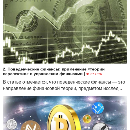
определить единственную комбинацию
воздействующих факторов; многовариантные, когда
определяется несколько возможных комбинаций
переменных;
· по организации получения
результатов: нормативные, позволяющие
прогнозировать состояние объекта с учетом
действующих норм и нормативов; независимые, не
имеющие таких ограничений;
· по цели: научные, направленные на
2. Поведенческие финансы: применение «теории
совершенствование известных или разработку
перспектив» в управлении финансами
|
31.07.2026
новых методов; ресурсные, позволяющие
В статье отмечается, что поведенческие финансы — это
прогнозировать оптимальный размер ресурсов;
направление финансовой теории, предметом исслед...
программные, прогнозирующие изменение
состояния объекта в соответствии с принятой
программой;
Предпочтительным является
сочетание балансового метода