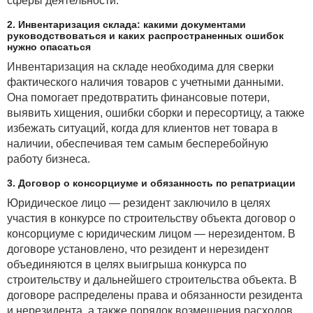
сферы деятельности.
· по подходу к обработке
2. Инвентаризация склада: какими документами
информации: вероятностные, основанные на
руководствоваться и каких распространенных ошибок
вероятностном подходе к обработке информации;
нужно опасаться
личностные, когда обработка информации зависит
Инвентаризация на складе необходима для сверки
от квалификации эксперта; аналогий,
фактического наличия товаров с учетными данными.
предусматривающие применение такой же методики
Она помогает предотвратить финансовые потери,
обработки информации, что и для аналога;
выявить хищения, ошибки сборки и пересортицу, а также
опережающие методы, в основе которых лежит
избежать ситуаций, когда для клиентов нет товара в
способность прогноза опережать реальности
наличии, обеспечивая тем самым бесперебойную
развития предприятия;
работу бизнеса.
3. Договор о консорциуме и обязанность по репатриации
Юридическое лицо — резидент заключило в целях
участия в конкурсе по строительству объекта договор о
консорциуме с юридическим лицом — нерезидентом. В
договоре установлено, что резидент и нерезидент
объединяются в целях выигрыша конкурса по
строительству и дальнейшего строительства объекта. В
договоре распределены права и обязанности резидента
и нерезидента, а также порядок возмещения расходов