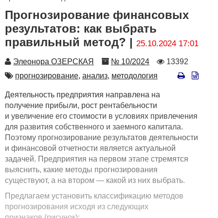
Прогнозирование финансовых
результатов: как выбрать
правильный метод? |
25.10.2024 17:01
Автор
Номер
Количество
Элеонора ОЗЕРСКАЯ
№ 10/2024
13392
просмотров
Автор
прогнозирование,
анализ,
методология
Деятельность предприятия направлена на
получение прибыли, рост рентабельности
и увеличение его стоимости в условиях привлечения
для развития собственного и заемного капитала.
Поэтому прогнозирование результатов деятельности
и финансовой отчетности является актуальной
задачей. Предприятия на первом этапе стремятся
выяснить, какие методы прогнозирования
существуют, а на втором — какой из них выбрать.
Предлагаем установить классификацию методов
прогнозирования исходя из следующих
признаков (рисунок):