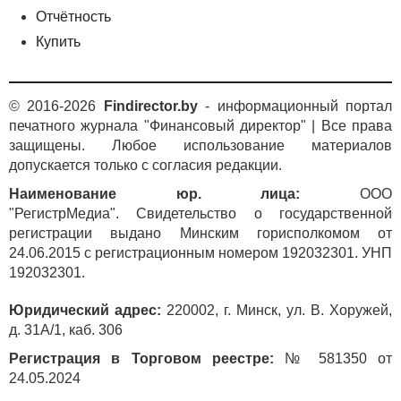
с учетом объема продаж, издержек производства,
Отчётность
уровня цен и других экономических факторов. На
Купить
рис. 2 представлены графики переменных издержек
и дохода в зависимости от q. Выделенная область на
графике представляет собой область, где
© 2016-2026
Findirector.by
- информационный портал
маржинальная прибыль положительная.
печатного журнала "Финансовый директор" | Все права
Влиять на размер маржинальной прибыли можно
защищены. Любое использование материалов
либо управляя величиной дохода, получаемого от
допускается только с согласия редакции.
продажи продукции, либо величиной переменных
Наименование юр. лица:
ООО
издержек на производство данной продукции.
"РегистрМедиа". Свидетельство о государственной
В свою очередь управление величиной дохода
регистрации выдано Минским горисполкомом от
сводится к управлению ценой продукции и объемом
24.06.2015 с регистрационным номером 192032301. УНП
ее реализации. В олигополистической
192032301.
и монополистической рыночных структурах
стратегия ценообразования находится на верхнем
Юридический адрес:
220002, г. Минск, ул. В. Хоружей,
уровне процесса управления компанией. В то время
д. 31А/1, каб. 306
как на рынке совершенной конкуренции влияние
Регистрация в Торговом реестре:
№ 581350 от
фирмы на рыночную цену минимально. В данной
24.05.2024
модели не будем рассматривать вариант