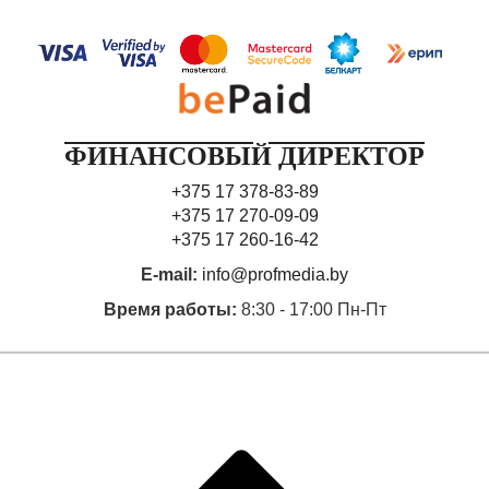
управления ценой, а используем прогнозное
значение рыночной цены.
Сделаем предположение, что в пределах
релевантного уровня TFC есть постоянная величина
(const) и не влияет на уровень производства, при
котором получается максимальная прибыль. Тогда
ФИНАНСОВЫЙ ДИРЕКТОР
можно предположить, что текущие средства,
которые надо вложить в производство в данном
+375 17 378-83-89
периоде, представляют собой ТVС.
+375 17 270-09-09
Выражая из (5) q через ТVС, найдем обратную
+375 17 260-16-42
зависимость объема производства от величины
E-mail:
info@profmedia.by
понесенных издержек (вложенных средств):
Время работы:
8:30 - 17:00 Пн-Пт