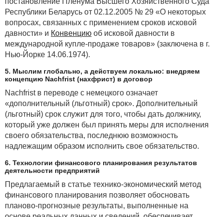
постановление Пленума Высшего Хозяйственного Суда
проявляется возрастающий эффект масштаба. На
Республики Беларусь от 02.12.2005 № 29 «О некоторых
определенном отрезке переменные издержки на
вопросах, связанных с применением сроков исковой
единицу продукции относительно стабилизируются,
давности» и
Конвенцию
об исковой давности в
но затем постепенно начинают снова возрастать.
международной купле-продаже товаров» (заключена в г.
Нью-Йорке 14.06.1974).
Представим функциональную зависимость средних
переменных издержек от объема производства
5. Мыслим глобально, а действуем локально: внедряем
в виде (рис. 1):
концепцию Nachfrist (нахфрист) в договор
Nachfrist в переводе с немецкого означает
2
«дополнительный (льготный) срок». Дополнительный
AVC = aq
+ bq +c,
(льготный) срок служит для того, чтобы дать должнику,
который уже должен был принять меры для исполнения
своего обязательства, последнюю возможность
где а, b, с — параметры уравнения, которые можно
надлежащим образом исполнить свое обязательство.
оценить с помощью метода наименьших квадратов.
6. Технологии финансового планирования результатов
деятельности предприятий
Предлагаемый в статье технико-экономический метод
финансового планирования позволяет обосновать
планово-прогнозные результаты, выполненные на
основе реальных данных и сведений, обеспечивает