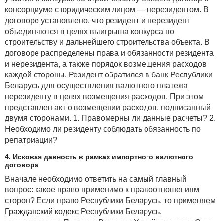
консорциуме с юридическим лицом — нерезидентом. В
договоре установлено, что резидент и нерезидент
объединяются в целях выигрыша конкурса по
строительству и дальнейшего строительства объекта. В
договоре распределены права и обязанности резидента
и нерезидента, а также порядок возмещения расходов
каждой стороны. Резидент обратился в банк Республики
где
Беларусь для осуществления валютного платежа
нерезиденту в целях возмещения расходов. При этом
представлен акт о возмещении расходов, подписанный
двумя сторонами. 1. Правомерны ли данные расчеты? 2.
Необходимо ли резиденту соблюдать обязанность по
репатриации?
Многие экономисты считают, что переменные
4. Исковая давность в рамках импортного валютного
издержки на единицу продукции по мере увеличения
договора
объема производства сначала снижаются. Это
Вначале необходимо ответить на самый главный
отражает тот факт, что по мере увеличения выхода
вопрос: какое право применимо к правоотношениям
продукции компания может получать крупные скидки
сторон? Если право Республики Беларусь, то применяем
при оптовых закупках сырья и материалов
Гражданский кодекс
Республики Беларусь,
и экономию от разделения труда. В этом случае