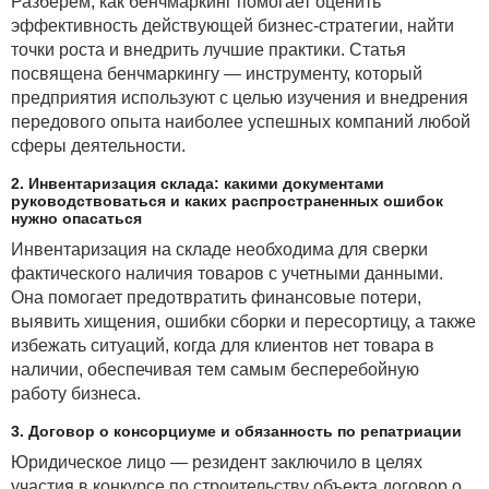
квадратов и др.
Разберем, как бенчмаркинг помогает оценить
эффективность действующей бизнес-стратегии, найти
Равновесная рыночная цена складывается в момент
точки роста и внедрить лучшие практики. Статья
равенства величины рыночного
посвящена бенчмаркингу — инструменту, который
спроса Q
и рыночного предложения. Тогда
d
предприятия используют с целью изучения и внедрения
величину Q
можно представить как
d
передового опыта наиболее успешных компаний любой
сферы деятельности.
2. Инвентаризация склада: какими документами
руководствоваться и каких распространенных ошибок
нужно опасаться
Инвентаризация на складе необходима для сверки
фактического наличия товаров с учетными данными.
где q — объем производства данной фирмы, а
—
Она помогает предотвратить финансовые потери,
величина спроса, которая удовлетворяется
выявить хищения, ошибки сборки и пересортицу, а также
остальными фирмами на рынке.
избежать ситуаций, когда для клиентов нет товара в
наличии, обеспечивая тем самым бесперебойную
Для упрощения дальнейших вычислений будем
работу бизнеса.
использовать вид функции, спроса представленной
(2).
3. Договор о консорциуме и обязанность по репатриации
Подставляя (3) в (2), получим:
Юридическое лицо — резидент заключило в целях
участия в конкурсе по строительству объекта договор о