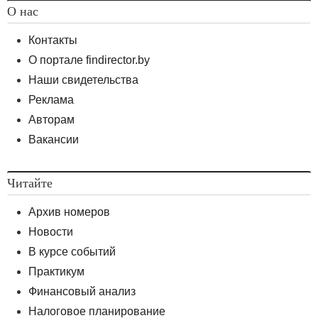
О нас
Контакты
О портале findirector.by
Наши свидетельства
Реклама
На величину Р накладывается ограничение P > AVC
Авторам
+ TFC / q, или более узкое — P > AVC. Откуда
следует, что
Вакансии
Читайте
Архив номеров
Новости
В курсе событий
Модель максимизации маржинальной прибыли
Практикум
в зависимости от размера вложенных средств
Финансовый анализ
Максимизация прибыли — стратегия предприятия,
обеспечивающая максимальное получение прибыли
Налоговое планирование