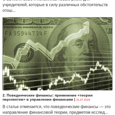
учредителей, которые в силу различных обстоятельств
отош...
где I — доход, получаемый от реализации продукции;
Р — цена продукции.
Общие затраты на производство продукции
складываются из общих постоянных (Total Fixed
Costs (TFC)) и общих переменных (Total Variable
Costs (ТVС)) затрат.
Маржинальная прибыль единицы продукции:
2. Поведенческие финансы: применение «теории
перспектив» в управлении финансами
|
31.07.2026
В статье отмечается, что поведенческие финансы — это
направление финансовой теории, предметом исслед...