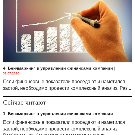
Предположим, что цена продукции представлена
рыночной ценой, тогда определим зависимость
между рыночной ценой и объемом производства.
На практике чаще всего применяются следующие
виды функциональной зависимости:
4. Бенчмаркинг в управлении финансами компании
|
31.07.2026
Если финансовые показатели проседают и наметился
застой, необходимо провести комплексный анализ. Раз...
Сейчас читают
1. Бенчмаркинг в управлении финансами компании
где a
, b
— коэффициенты аппроксимации,
d
d
которые вычисляются с помощью специальных
Если финансовые показатели проседают и наметился
математических методов — метод наименьших
застой, необходимо провести комплексный анализ.