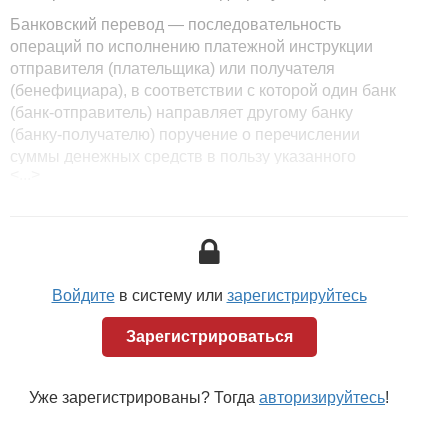
Банковский перевод — последовательность
операций по исполнению платежной инструкции
отправителя (плательщика) или получателя
(бенефициара), в соответствии с которой один банк
(банк-отправитель) направляет другому банку
(банку-получателю) поручение о перечислении
суммы денежных средств в пользу указанного
<...>
получателя.
Кроме того, продлен запрет на перечисления через
системы денежных переводов — за месяц можно
отправить не более 10 тыс. USD (в любом
эквиваленте).
Войдите
в систему или
зарегистрируйтесь
Денежный перевод отличается от банковского тем,
что при его проведении могут использоваться не
Зарегистрироваться
только банковская, но и почтовая системы, не
требуется наличия счета в банке. Потому денежные
переводы чаще используются физическими лицами.
Уже зарегистрированы? Тогда
авторизируйтесь
!
«Физические лица — нерезиденты, работающие