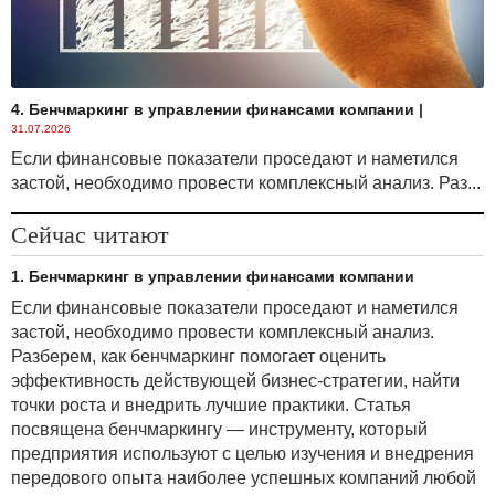
1. Гражданин Республики Беларусь со своего
кошелька, открытого на криптобирже,
являющейся резидентом Парка высоких
технологий, перевел токены на иностранную
криптобиржу, совершил операции по обмену
4. Бенчмаркинг в управлении финансами компании
|
токенов на иные токены, после вернул токены на
31.07.2026
белорусскую криптобиржу.
Если финансовые показатели проседают и наметился
застой, необходимо провести комплексный анализ. Раз...
2. Гражданин Республики Беларусь со своего
кошелька, открытого на криптобирже,
Сейчас читают
являющейся резидентом Парка высоких
технологий, перевел токены на иную белорусскую
1. Бенчмаркинг в управлении финансами компании
криптобиржу, также являющуюся резидентом
Парка высоких технологий.
Если финансовые показатели проседают и наметился
застой, необходимо провести комплексный анализ.
При этом к объектам налогообложения подоходным
Разберем, как бенчмаркинг помогает оценить
налогом не относятся доходы, полученные:
эффективность действующей бизнес-стратегии, найти
· по операциям с токенами, совершенным
точки роста и внедрить лучшие практики. Статья
через резидентов Парка высоких технологий
посвящена бенчмаркингу — инструменту, который
(далее — ПВТ);
предприятия используют с целью изучения и внедрения
передового опыта наиболее успешных компаний любой
· по операциям с токенами, созданными