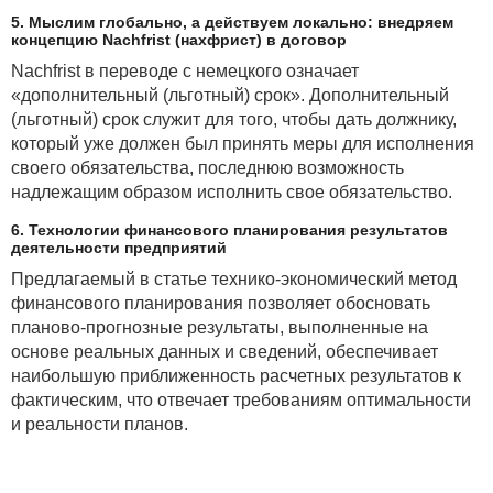
физических лиц, подлежат налогообложению по
5. Мыслим глобально, а действуем локально: внедряем
концепцию Nachfrist (нахфрист) в договор
ставке в размере 13 % на основании налоговой
декларации, представляемой в налоговый орган
Nachfrist в переводе с немецкого означает
в срок не позднее 31 марта года, следующего за
«дополнительный (льготный) срок». Дополнительный
истекшим налоговым периодом.
(льготный) срок служит для того, чтобы дать должнику,
который уже должен был принять меры для исполнения
своего обязательства, последнюю возможность
надлежащим образом исполнить свое обязательство.
Справочно
6. Технологии финансового планирования результатов
Декларированию подлежат доходы от
деятельности предприятий
разрешенных операций с токенами, полученные
Предлагаемый в статье технико-экономический метод
физическими лицами — налоговыми резидентами
финансового планирования позволяет обосновать
Республики Беларусь, то есть проживающими на
планово-прогнозные результаты, выполненные на
территории Республики Беларусь более 183 дней
основе реальных данных и сведений, обеспечивает
в календарном году, либо являющимися такими по
наибольшую приближенность расчетных результатов к
иным основаниям (
пункт 5
статьи 17 НК).
фактическим, что отвечает требованиям оптимальности
и реальности планов.
Срок представления налоговой декларации по
доходам, полученным в 2025 году, — не позднее