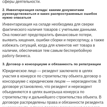
сферы деятельности.
резидентами и (или) через резидентов ПВТ;
2. Инвентаризация склада: какими документами
· от деятельности по майнингу;
руководствоваться и каких распространенных ошибок
нужно опасаться
· от обмена токенов на иные токены, за
исключением доходов, полученных в рамках
Инвентаризация на складе необходима для сверки
незаконной и (или) запрещенной деятельности;
фактического наличия товаров с учетными данными.
Она помогает предотвратить финансовые потери,
· в виде наследства токенов;
выявить хищения, ошибки сборки и пересортицу, а также
· в результате дарения токенов от лиц,
избежать ситуаций, когда для клиентов нет товара в
состоящих в отношениях близкого родства или
наличии, обеспечивая тем самым бесперебойную
свойства;
работу бизнеса.
3. Договор о консорциуме и обязанность по репатриации
Справочно
Юридическое лицо — резидент заключило в целях
участия в конкурсе по строительству объекта договор о
Близкими родственниками согласно
пункту 1
консорциуме с юридическим лицом — нерезидентом. В
статьи 195 НК являются родители (усыновители,
договоре установлено, что резидент и нерезидент
удочерители), дети (в том числе усыновленные,
объединяются в целях выигрыша конкурса по
удочеренные), родные братья и сестры, дед, бабка,
строительству и дальнейшего строительства объекта. В
внуки, прадед, прабабка, правнуки, супруги, лицами,
договоре распределены права и обязанности резидента
состоящими в отношениях свойства, — близкие