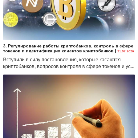
налогом под доходами по операциям с токенами
признаются любые виды доходов, в том числе
полученные от майнинга, обмена токенов на иные
токены, отчуждения за белорусские рубли,
иностранную валюту, электронные деньги.
3. Регулирование работы криптобанков, контроль в сфере
токенов и идентификация клиентов криптобанков
|
Справочно
31.07.2026
Вступили в силу постановления, которые касаются
Учитывая положения
подпункта 2.6
пункта 2
криптобанков, вопросов контроля в сфере токенов и ус...
статьи 13 НК, определяющие для целей
налогообложения понятие доход, как
экономическую выгоду, перечисление токенов
одного и того же физического лица между
виртуальными кошельками, открытыми как
у резидентов ПВТ, так и на зарубежных торговых
площадках, не влечет получение дохода.
Например: