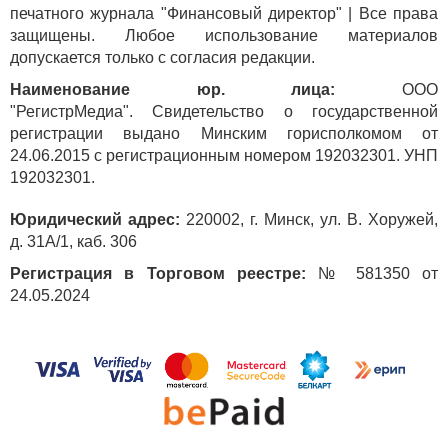
печатного журнала "Финансовый директор" | Все права
защищены. Любое использование материалов
Письмо
Министерства по налогам и сборам Республики Беларусь
допускается только с согласия редакции.
от 17.01.2025 № 3-2-11/00182
Наименование юр. лица:
ООО
"РегистрМедиа". Свидетельство о государственной
регистрации выдано Минским горисполкомом от
24.06.2015 с регистрационным номером 192032301. УНП
192032301.
Юридический адрес:
220002, г. Минск, ул. В. Хоружей,
д. 31А/1, каб. 306
Регистрация в Торговом реестре:
№ 581350 от
24.05.2024