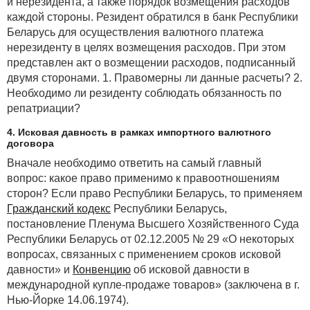
и нерезидента, а также порядок возмещения расходов
родственники другого супруга, в том числе
каждой стороны. Резидент обратился в банк Республики
умершего, объявленного умершим;
Беларусь для осуществления валютного платежа
нерезиденту в целях возмещения расходов. При этом
представлен акт о возмещении расходов, подписанный
· в результате дарения токенов от иных
двумя сторонами. 1. Правомерны ли данные расчеты? 2.
физических лиц (не являющихся близкими
Необходимо ли резиденту соблюдать обязанность по
родственниками или лицами, состоящими
репатриации?
в отношениях свойства) в размере в совокупности
с иными полученными в дар в течение календарного
4. Исковая давность в рамках импортного валютного
года доходами, не превышающем предел,
договора
установленный
пунктом 22
статьи 208 НК (в 2025 г.
Вначале необходимо ответить на самый главный
такой предел составляет 11 516 руб.).
вопрос: какое право применимо к правоотношениям
сторон? Если право Республики Беларусь, то применяем
Такие доходы не облагаются подоходным налогом
Гражданский кодекс
Республики Беларусь,
и не отражаются в
налоговой декларации
(расчете)
постановление Пленума Высшего Хозяйственного Суда
по подоходному налогу с физических лиц (далее —
Республики Беларусь от 02.12.2005 № 29 «О некоторых
налоговая декларация).
вопросах, связанных с применением сроков исковой
Доходы, полученные от разрешенных операций
давности» и
Конвенцию
об исковой давности в
с токенами от зарубежных торговых площадок,
международной купле-продаже товаров» (заключена в г.
иностранных организаций, иностранных
Нью-Йорке 14.06.1974).
индивидуальных предпринимателей, иных