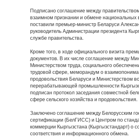
Подписано соглашение между правительством
взаимном признании и обмене национальных в
поставили премьер-министр Беларуси Алексан
руководитель Администрации президента Кыр
службе правительства.
Кроме того, в ходе официального визита прем
документов. В их числе соглашение между Ми
Министерством труда, социального обеспечени
трудовой сфере, меморандум о взаимопониман
продовольствия Беларуси и Министерством вод
перерабатывающей промышленности Кыргызста
подписан протокол заседания совместной бел
сфере сельского хозяйства и продовольствия.
Заключено соглашение между Белорусским го
сертификации (БелГИСС) и Центром по станда
коммерции Кыргызстана (Кыргызстандарт) о со
соответствия и информационного обмена.