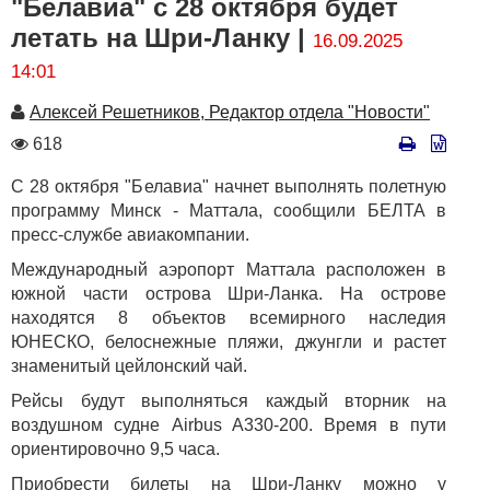
"Белавиа" с 28 октября будет
летать на Шри-Ланку |
16.09.2025
14:01
Автор
Алексей Решетников, Редактор отдела "Новости"
Количество
618
просмотров
С 28 октября "Белавиа" начнет выполнять полетную
программу Минск - Маттала, сообщили БЕЛТА в
пресс-службе авиакомпании.
Международный аэропорт Маттала расположен в
южной части острова Шри-Ланка. На острове
находятся 8 объектов всемирного наследия
ЮНЕСКО, белоснежные пляжи, джунгли и растет
знаменитый цейлонский чай.
Рейсы будут выполняться каждый вторник на
воздушном судне Airbus A330-200. Время в пути
ориентировочно 9,5 часа.
Приобрести билеты на Шри-Ланку можно у