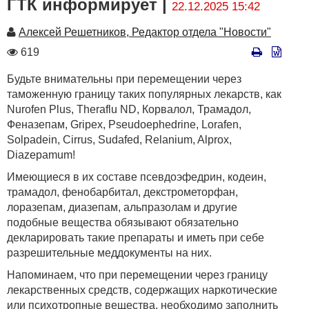
ГТК информирует |
22.12.2025 15:42
Автор
Алексей Решетников, Редактор отдела "Новости"
Количество
619
просмотров
Будьте внимательны при перемещении через
таможенную границу таких популярных лекарств, как
Nurofen Plus, Theraflu ND, Корвалол, Трамадол,
Феназепам, Gripex, Pseudoephedrine, Lorafen,
Solpadein, Cirrus, Sudafed, Relanium, Alprox,
Diazepamum!
Имеющиеся в их составе псевдоэфедрин, кодеин,
трамадол, фенобарбитал, декстрометорфан,
лоразепам, диазепам, альпразолам и другие
подобные вещества обязывают обязательно
декларировать такие препараты и иметь при себе
разрешительные меддокументы на них.
Напоминаем, что при перемещении через границу
лекарственных средств, содержащих наркотические
или психотропные вещества, необходимо заполнить