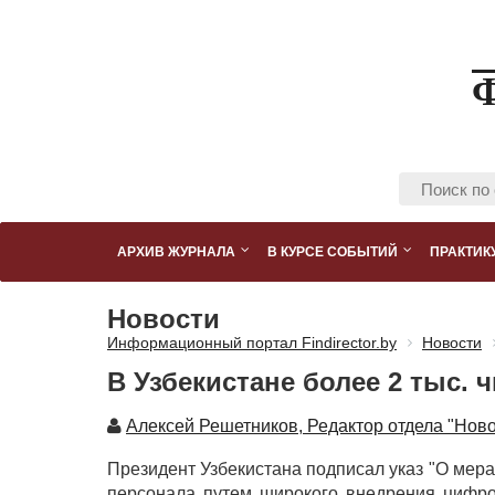
АРХИВ ЖУРНАЛА
В КУРСЕ СОБЫТИЙ
ПРАКТИК
Новости
Информационный портал Findirector.by
Новости
В Узбекистане более 2 тыс. 
Автор
Алексей Решетников, Редактор отдела "Ново
Президент Узбекистана подписал указ "О мер
персонала путем широкого внедрения цифро