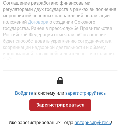
Соглашение разработано финансовыми
регуляторами двух государств в рамках выполнения
мероприятий основных направлений реализации
положений
Договора
о создании Союзного
государства. Ранее в пресс-службе Правительства
Российской Федерации отмечали: «Соглашение
будет способствовать укреплению сотрудничества,
координации надзорной деятельности и обмену
информацией, касающейся деятельности входящих
<...>
в состав финансовых групп родительских
(материнских) организаций и трансграничных
учреждений».
Соглашение комплексно регулирует вопросы
взаимного предоставления информации
Войдите
в систему или
зарегистрируйтесь
Национальным банком Республики Беларусь,
Министерством финансов Республики Беларусь и
Зарегистрироваться
Центральным банком Российской Федерации, в том
числе конфиденциальной, полученной при
осуществлении надзора и (или) контроля в сфере
Уже зарегистрированы? Тогда
авторизируйтесь
!
финансовых рынков, в том числе за деятельностью