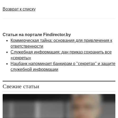
поднадзорных лиц, а также при проведении
совместных
Возврат к списку
Статьи на портале Findirector.by
Коммерческая тайна: основания для привлечения к
ответственности
Служебная информация: дан приказ сохранить все
«секреты»
Нацбанк напоминает банкирам о "секретах" и защите
служебной информации
Свежие статьи