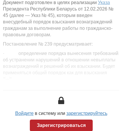
Документ подготовлен в целях реализации
Указа
Президента Республики Беларусь от 12.02.2026 №
45 (далее — Указ № 45), которым введен
внесудебный порядок взыскания вознаграждений
гражданам за выполнение работы по гражданско-
правовым договорам.
Постановление № 239 предусматривает:
· определение порядка вынесения требований
об устранении нарушений в отношении невыплаты
вознаграждений и решений об их взыскании. Будет
применяться общий порядок как для взыскания
<...>
вознаграждений, так и для взыскания заработной
платы. Решения о взыскании задолженности по этим
выплатам будут направляться Департаментом
государственной инспекции труда в органы
принудительного исполнения. Одновременно
устанавливаются единые формы документов,
Войдите
в систему или
зарегистрируйтесь
выносимых департаментом;
Зарегистрироваться
· дополнение Положения о Департаменте