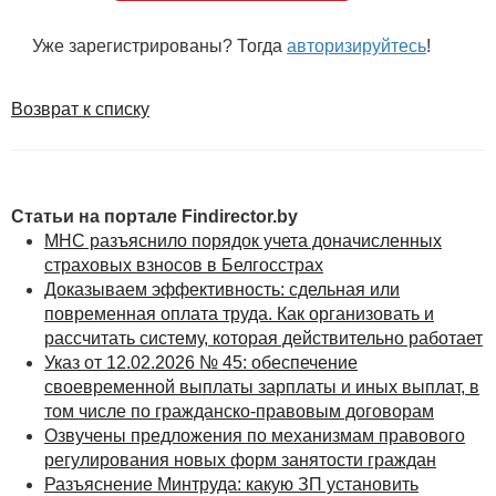
государственной инспекции труда полномочиями по
установлению фактов невыплаты гражданам
Уже зарегистрированы? Тогда
авторизируйтесь
!
вознаграждений и обеспечению их взыскания;
· иные корректировки с учетом изменений,
Возврат к списку
произошедших в законодательстве.
До издания Указа № 45 граждане, чьи права
нарушались заказчиками по договорам подряда или
возмездного оказания услуг, были вынуждены
Статьи на портале Findirector.by
обращаться в суд.
МНС разъяснило порядок учета доначисленных
Это занимало месяцы и требовало юридических
страховых взносов в Белгосстрах
знаний. Теперь решить вопрос можно в досудебном
Доказываем эффективность: сдельная или
порядке через инспекцию труда.
повременная оплата труда. Как организовать и
рассчитать систему, которая действительно работает
Указ от 12.02.2026 № 45: обеспечение
Подготовлено по материалам Совета Министров Республики
своевременной выплаты зарплаты и иных выплат, в
Беларусь
том числе по гражданско-правовым договорам
Озвучены предложения по механизмам правового
регулирования новых форм занятости граждан
Разъяснение Минтруда: какую ЗП установить