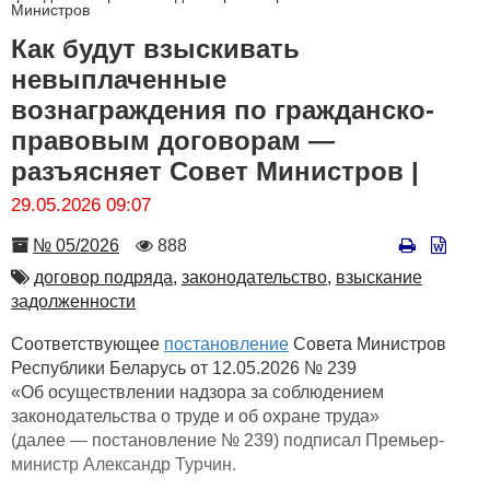
Министров
Как будут взыскивать
невыплаченные
вознаграждения по гражданско-
правовым договорам —
разъясняет Совет Министров |
29.05.2026 09:07
Номер
Количество
№ 05/2026
888
просмотров
Автор
договор подряда,
законодательство,
взыскание
задолженности
Соответствующее
постановление
Совета Министров
Республики Беларусь от 12.05.2026 № 239
«Об осуществлении надзора за соблюдением
законодательства о труде и об охране труда»
(далее — постановление № 239) подписал Премьер-
министр Александр Турчин.