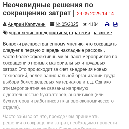
Неочевидные решения по
сокращению затрат |
29.05.2025 14:14
Автор
Номер
Количество
Андрей Карпунин
№ 05/2025
4184
просмотров
Автор
управление предприятием,
стратегия,
развитие
Вопреки распространенному мнению, что сокращать
следует в первую очередь накладные расходы,
часто более эффективными бывают мероприятия по
сокращению прямых материальных и трудовых
затрат. Это происходит за счет внедрения новых
технологий, более рациональной организации труда,
выбора более дешевых материалов и т. д. Однако
эти мероприятия не связаны напрямую
с деятельностью бухгалтеров, аналитиков (или
бухгалтеров и работников планово-экономического
отдела).
Часто забывают, что, прежде чем принимать
решения о сокращении затрат, необходимо провести