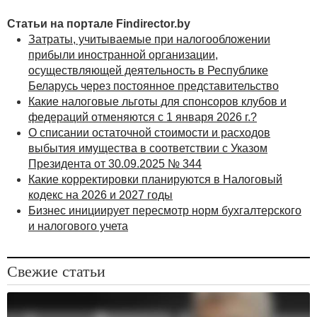
исключить при расчете финансовых результатов для
целей управления, в том числе для целей
Статьи на портале Findirector.by
прогнозирования. Такого рода доходы часто
Затраты, учитываемые при налогообложении
являются единовременными и искажают истинное
прибыли иностранной организации,
положение дел, если рассматривать развитие
осуществляющей деятельность в Республике
предприятия в динамике за ряд лет.
Беларусь через постоянное представительство
Какие налоговые льготы для спонсоров клубов и
Корректировка доходов и расходов позволит
федераций отменяются с 1 января 2026 г.?
получить финансовый результат (как фактический за
О списании остаточной стоимости и расходов
отчетный период, так и плановый на несколько лет
выбытия имущества в соответствии с Указом
вперед) на основании данных управленческого
Президента от 30.09.2025 № 344
учета и предопределить все дальнейшие шаги по
Какие корректировки планируются в Налоговый
сокращению затрат. При этом особое внимание
кодекс на 2026 и 2027 годы
следует обратить на величину займов и кредитов,
Бизнес инициирует пересмотр норм бухгалтерского
а также предполагаемых (плановых) затрат по их
и налогового учета
обслуживанию.
Не секрет, что убытки организации часто возникают
вследствие значительного превышения
Свежие статьи
операционных и внереализационных расходов над
соответствующими доходами. Рост этих убытков
может стать причиной разработки дополнительных