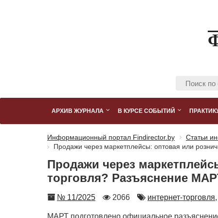
АРХИВ ЖУРНАЛА
В КУРСЕ СОБЫТИЙ
ПРАКТИК
Информационный портал Findirector.by
Статьи ин
Продажи через маркетплейсы: оптовая или розни
Продажи через маркетплейс
торговля? Разъяснение МАР
Номер
Количество
Автор
№ 11/2025
2066
интернет-торговля,
просмотров
МАРТ подготовлено официальное разъяснение