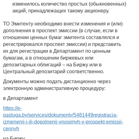
изменилось количество простых (обыкновенных)
акций, принадлежащих такому акционеру.
ТО Эмитенту необходимо внести изменения и (или)
дополнения в проспект эмиссии (в случае, если в
отношении ценных бумаг эмитента составлялся и
регистрировался проспект эмиссии) и представить
их для регистрации в Департамент по ценным
бумагам, а в отношении биржевых или
депозитарных облигаций – на Биржу или в
Центральный депозитарий соответственно.
Документы можно подать дистанционно через
электронную административную процедуру:
в Департамент
https://e-
pasluga.by/services/dokumenty/5481449registracia-
izmenenij-i-ili-dopolnenij-vnosimyh-v-prospekt-emissii-
cennyh
на Биржу