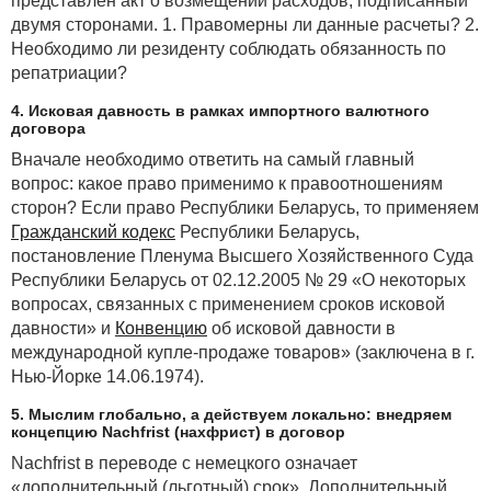
представлен акт о возмещении расходов, подписанный
двумя сторонами. 1. Правомерны ли данные расчеты? 2.
Необходимо ли резиденту соблюдать обязанность по
репатриации?
4. Исковая давность в рамках импортного валютного
договора
Вначале необходимо ответить на самый главный
вопрос: какое право применимо к правоотношениям
сторон? Если право Республики Беларусь, то применяем
Гражданский кодекс
Республики Беларусь,
постановление Пленума Высшего Хозяйственного Суда
Республики Беларусь от 02.12.2005 № 29 «О некоторых
вопросах, связанных с применением сроков исковой
давности» и
Конвенцию
об исковой давности в
международной купле-продаже товаров» (заключена в г.
Нью-Йорке 14.06.1974).
5. Мыслим глобально, а действуем локально: внедряем
концепцию Nachfrist (нахфрист) в договор
Nachfrist в переводе с немецкого означает
«дополнительный (льготный) срок». Дополнительный