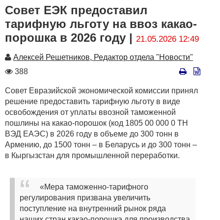
Совет ЕЭК предоставил
тарифную льготу на ввоз какао-
порошка в 2026 году |
21.05.2026 12:49
Автор
Алексей Решетников, Редактор отдела "Новости"
Количество
388
просмотров
Совет Евразийской экономической комиссии принял
решение предоставить тарифную льготу в виде
освобождения от уплаты ввозной таможенной
пошлины на какао-порошок (код 1805 00 000 0 ТН
ВЭД ЕАЭС) в 2026 году в объеме до 300 тонн в
Армению, до 1500 тонн – в Беларусь и до 300 тонн –
в Кыргызстан для промышленной переработки.
«Мера таможенно-тарифного
регулирования призвана увеличить
поступление на внутренний рынок ряда
наших стран какао-порошка для производства