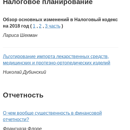
Налоговое планирование
Обзор основных изменений в Налоговый кодекс
на 2018 год (
1
,
2
,
3 часть
)
Лариса Шехман
Льготирование импорта лекарственных средств,
медицинских и протезно-ортопедических изделий
Николай Дубинский
Отчетность
О чем вообще существенность в финансовой
отчетности?
Франсуаза Флоре