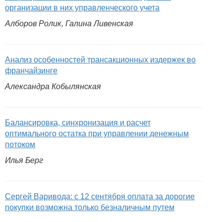
организации в них управленческого учета
Алборов Ролик, Галина Ливенская
Анализ особенностей трансакционных издержек во
франчайзинге
Александра Кобылянская
Балансировка, синхронизация и расчет
оптимального остатка при управлении денежным
потоком
Илья Берг
Сергей Варивода: с 12 сентября оплата за дорогие
покупки возможна только безналичным путем