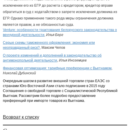
исключении его из ЕГР до расчета с кредитором, кредитор вправе
обратиться в суд с ходатайством о запрете исключения должника из
ЕГР. Однако применение такого рода меры ограничения должника
является правом, а не обязанностью суда.
Venture: особенности трактования белорусского законодательства о
венчурной деятельности
,
Илья Берг
Серые схемы таможенного оформления: экономия или
неоправданный риск?
, Максим Чепов
О проекте изменений и дополнений в законодательство об
антимонопольной деятельности
,
Илья Иноземцев
Финансовая оптимизация: тарифные преференции с Вьетнамом
,
Николай Дубинский
Очередным шагом в развитие внешней торговли стран ЕАЭС со
странами Юго-Восточной Азии стало подписание в 2015 году
Соглашения о свободной торговле с Социалистической Республикой
Вьетнам. Рассмотрим более подробно предоставление
преференций при импорте товаров из Вьетнама.
Возврат к списку