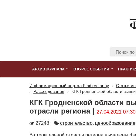
АРХИВ ЖУРНАЛА
В КУРСЕ СОБЫТИЙ
ПРАКТИК
Информационный портал Findirector.by
Статьи ин
Расследования
КГК Гродненской области выяви
КГК Гродненской области в
отрасли региона |
27.04.2021 07:30
Количество
Автор
27248
строительство,
ценообразование
просмотров
В строительной отрасли региона выявлены фа