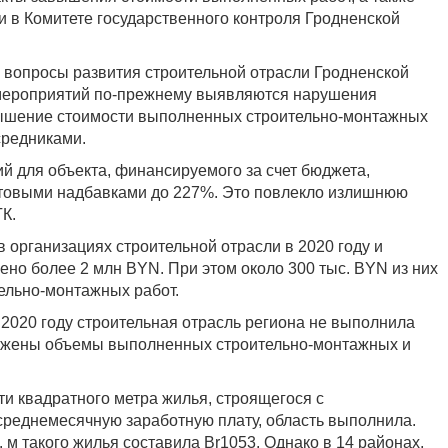
и в Комитете государственного контроля Гродненской
и вопросы развития строительной отрасли Гродненской
х мероприятий по-прежнему выявляются нарушения
авышение стоимости выполненных строительно-монтажных
средниками.
ий для объекта, финансируемого за счет бюджета,
птовыми надбавками до 227%. Это повлекло излишнюю
ГК.
в организациях строительной отрасли в 2020 году и
ено более 2 млн BYN. При этом около 300 тыс. BYN из них
льно-монтажных работ.
в 2020 году строительная отрасль региона не выполнила
снижены объемы выполненных строительно-монтажных и
и квадратного метра жилья, строящегося с
реднемесячную заработную плату, область выполнила.
. м такого жилья составила Br1053. Однако в 14 районах,