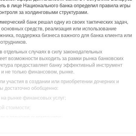
тель в лице Национального банка определил правила игры
нтроля за холдинговыми структурами.
мерческий банк решал одну из своих тактических задач,
я основных средств, реализация или использование
лжника, поддержка бизнеса важного для банка клиента или
отрудников.
 в отдельных случаях в силу законодательных
еет возможности выходить за рамки рынка банковских
руктура предоставляет банку эффективный инструмент
и не только финансовом, рынке.
ли участия в создании или приобретении дочерних и
ны достаточно обобщенно:
 рынке финансовых услуг;
й стоимости;
х и зависимых компаниях;
вых задач.