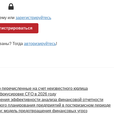
овского холдинга стоит решение социальных и
мо налогового бремени несет в себе и социальную
тоном содействовать реализации государственных
медицинские, спортивные и культурные мероприятия и
тему или
зарегистрируйтесь
м достижения данных целей является включение в состав
гистрироваться
турных фондов и т.п.
ованы? Тогда
авторизируйтесь
!
-новому взглянуть на широкий спектр возможностей,
.
 перечисленные на счет неизвестного юрлица
фокусировке CFO в 2026 году
шения эффективности анализа финансовой отчетности
ого планирования предприятий в посткризисном периоде
и: модель предотвращения финансовых угроз