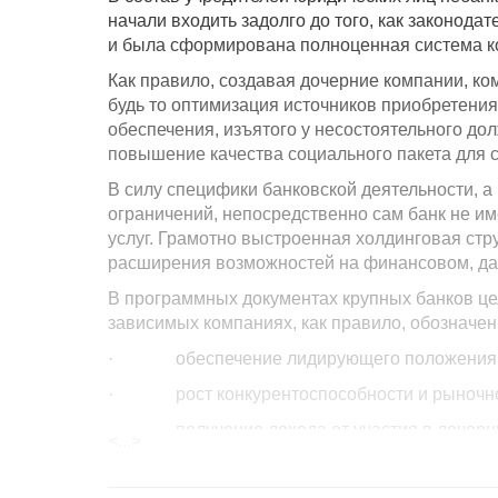
начали входить задолго до того, как законода
и была сформирована полноценная система ко
Как правило, создавая дочерние компании, ком
будь то оптимизация источников приобретени
обеспечения, изъятого у несостоятельного до
повышение качества социального пакета для с
В силу специфики банковской деятельности, а
ограничений, непосредственно сам банк не им
услуг. Грамотно выстроенная холдинговая ст
расширения возможностей на финансовом, да 
В программных документах крупных банков це
зависимых компаниях, как правило, обозначе
· обеспечение лидирующего положения на
· рост конкурентоспособности и рыночно
· получение дохода от участия в дочерни
<...>
· решение социально значимых и имидже