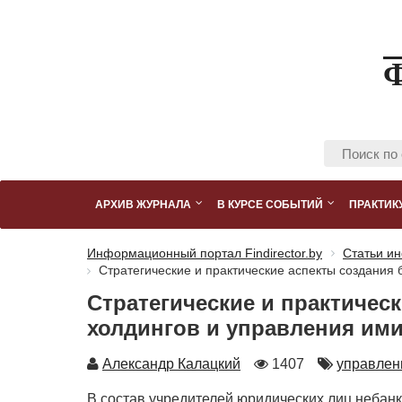
АРХИВ ЖУРНАЛА
В КУРСЕ СОБЫТИЙ
ПРАКТИК
Информационный портал Findirector.by
Статьи ин
Стратегические и практические аспекты создания 
Стратегические и практичес
холдингов и управления ими
Автор
Количество
Автор
Александр Калацкий
1407
управлен
просмотров
В состав учредителей юридических лиц небан