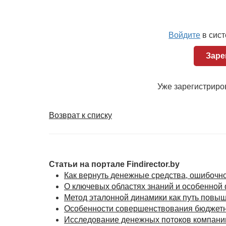
Особняком в списке целей формирования банк
имиджевых задач. Любой крупный бизнес поми
нагрузку. Сегодня в мире считается хорошим 
социально значимых проектов, спонсировать 
Войдите
в сис
многое другое. Одной из цивилизованных фор
Заре
банковского холдинга спортивных клубов, куль
Очевидные выгоды
Уже зарегистрир
Осознание вышеуказанных целей позволяет по
который предоставляет холдинговая структура
Возврат к списку
Детали читайте в статье.
Статьи на портале Findirector.by
Как вернуть денежные средства, ошибочно
О ключевых областях знаний и особенной 
Метод эталонной динамики как путь повы
Особенности совершенствования бюджетн
Исследование денежных потоков компани