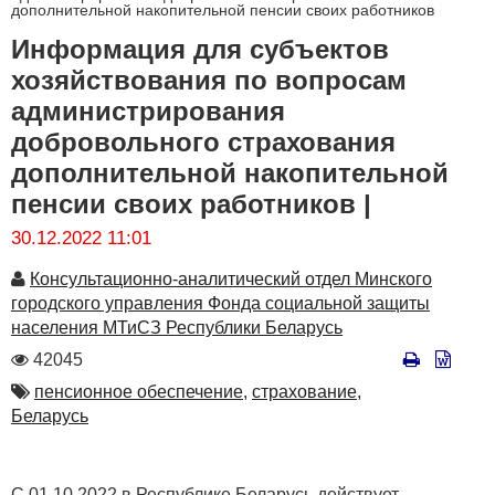
дополнительной накопительной пенсии своих работников
Информация для субъектов
хозяйствования по вопросам
администрирования
добровольного страхования
дополнительной накопительной
пенсии своих работников |
30.12.2022 11:01
Автор
Консультационно-аналитический отдел Минского
городского управления Фонда социальной защиты
населения МТиСЗ Республики Беларусь
Количество
42045
просмотров
Автор
пенсионное обеспечение,
страхование,
Беларусь
С 01.10.2022 в Республике Беларусь действует