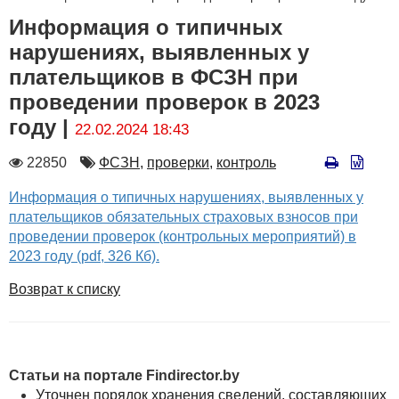
Информация о типичных
нарушениях, выявленных у
плательщиков в ФСЗН при
проведении проверок в 2023
году |
22.02.2024 18:43
Количество
Автор
22850
ФСЗН,
проверки,
контроль
просмотров
Информация о типичных нарушениях, выявленных у
плательщиков обязательных страховых взносов при
проведении проверок (контрольных мероприятий) в
2023 году (pdf, 326 Кб).
Возврат к списку
Статьи на портале Findirector.by
Уточнен порядок хранения сведений, составляющих