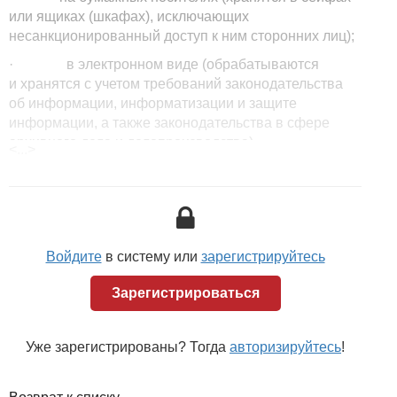
или ящиках (шкафах), исключающих
несанкционированный доступ к ним сторонних лиц);
· в электронном виде (обрабатываются
и хранятся с учетом требований законодательства
об информации, информатизации и защите
информации, а также законодательства в сфере
архивного дела и делопроизводства).
<...>
Налоговая тайна не подлежит разглашению.
Исключение — разглашение компетентными
органами, в частности:
· привлеченному эксперту, специалисту при
Войдите
в систему или
зарегистрируйтесь
проведении проверок;
Зарегистрироваться
Уже зарегистрированы? Тогда
авторизируйтесь
!