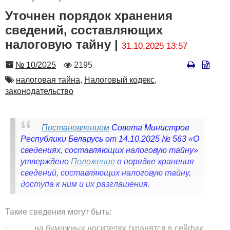
Уточнен порядок хранения
сведений, составляющих
налоговую тайну |
31.10.2025 13:57
Номер
Количество
№ 10/2025
2195
просмотров
Автор
налоговая тайна,
Налоговый кодекс,
законодательство
Постановлением
Совета Министров
Республики Беларусь от 14.10.2025 № 563 «О
сведениях, составляющих налоговую тайну»
утверждено
Положение
о порядке хранения
сведений, составляющих налоговую тайну,
доступа к ним и их разглашения.
Такие сведения могут быть:
· на бумажных носителях (хранятся в сейфах