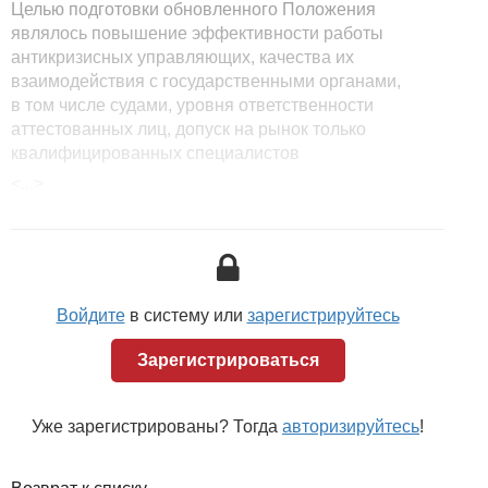
Целью подготовки обновленного Положения
являлось повышение эффективности работы
антикризисных управляющих, качества их
взаимодействия с государственными органами,
в том числе судами, уровня ответственности
аттестованных лиц, допуск на рынок только
квалифицированных специалистов
с положительным отношением к государственным
<...>
и общественным институтам, конституционному
строю.
Положением предусматриваются следующие
новации.
Войдите
в систему или
зарегистрируйтесь
1. Изменена форма проведения аттестации
«собеседование» на «квалификационный экзамен».
Зарегистрироваться
Данное изменение предполагает углубленную
оценку знаниям претендента на получение аттестата
управляющего (
п. 2
Положения).
Уже зарегистрированы? Тогда
авторизируйтесь
!
2. Изменено требование к списочному составу
аттестационной комиссии (с 1/2 на 2/3), при котором