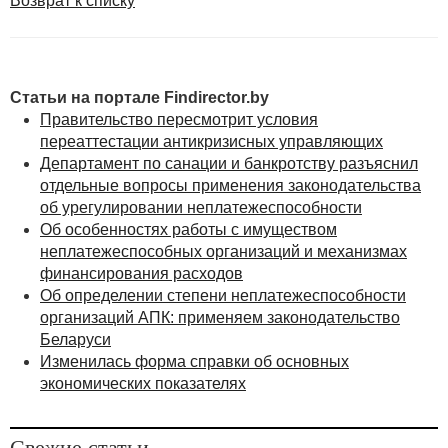
Возврат к списку
ее решение
Статьи на портале Findirector.by
Правительство пересмотрит условия
переаттестации антикризисных управляющих
Департамент по санации и банкротству разъяснил
отдельные вопросы применения законодательства
об урегулировании неплатежеспособности
Об особенностях работы с имуществом
неплатежеспособных организаций и механизмах
финансирования расходов
Об определении степени неплатежеспособности
организаций АПК: применяем законодательство
Беларуси
Изменилась форма справки об основных
экономических показателях
Свежие статьи