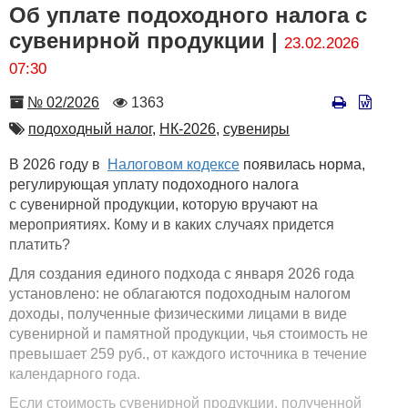
Об уплате подоходного налога с
сувенирной продукции |
23.02.2026
07:30
Номер
Количество
№ 02/2026
1363
просмотров
Автор
подоходный налог,
НК-2026,
сувениры
В 2026 году в
Налоговом кодексе
появилась норма,
регулирующая уплату подоходного налога
с сувенирной продукции, которую вручают на
мероприятиях. Кому и в каких случаях придется
платить?
Для создания единого подхода с января 2026 года
установлено: не облагаются подоходным налогом
доходы, полученные физическими лицами в виде
сувенирной и памятной продукции, чья стоимость не
превышает 259 руб., от каждого источника в течение
календарного года.
Если стоимость сувенирной продукции, полученной