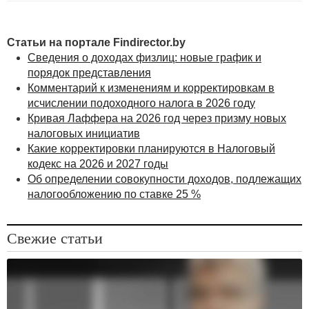
13 % — 10,66 руб. (однако об этом должна
позаботиться компания, а не физлицо).
Статьи на портале Findirector.by
Для подавляющего большинства белорусов ровным
Сведения о доходах физлиц: новые график и
счетом ничего не изменится. Впрочем, даже тем
порядок представления
гражданам, которые получат от какой-нибудь
Комментарий к изменениям и корректировкам в
организации дорогой сувенир, в налоговую
исчислении подоходного налога в 2026 году
инспекцию обращаться не нужно.
Кривая Лаффера на 2026 год через призму новых
Обязанность по исчислению, удержанию,
налоговых инициатив
перечислению в бюджет подоходного налога
Какие корректировки планируются в Налоговый
возлагается на налогового агента, от которого
кодекс на 2026 и 2027 годы
гражданин и получил продукцию, то
Об определении совокупности доходов, подлежащих
есть представлять налоговую декларацию по этому
налогообложению по ставке 25 %
поводу физическому лицу не нужно.
Свежие статьи
Андрей Ковалевский, начальник главного управления
налогообложения физических лиц Министерства по налогам
и сборам
Источник: pravo.by