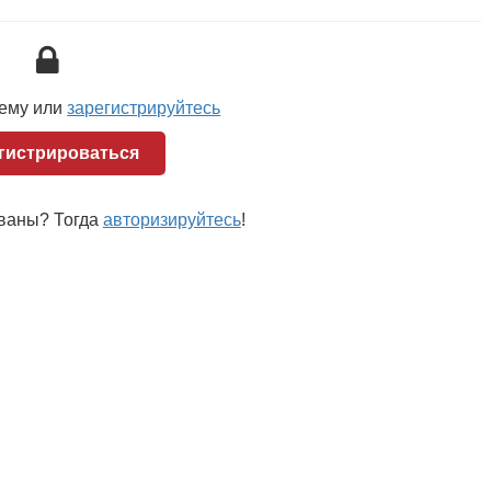
н тот или иной инструмент управления оборотными
ктивность деятельности компании в целом.
ь внедрение системы нормирования оборотных
тему или
зарегистрируйтесь
 нормативы оборотных средств, протестировать
томатизировать процедуры корректировки и контроля
гистрироваться
риятие может найти «золотую середину» в закупке
та товара на складах, а также его избытка и тем
ованы? Тогда
авторизируйтесь
!
лучение прибыли.