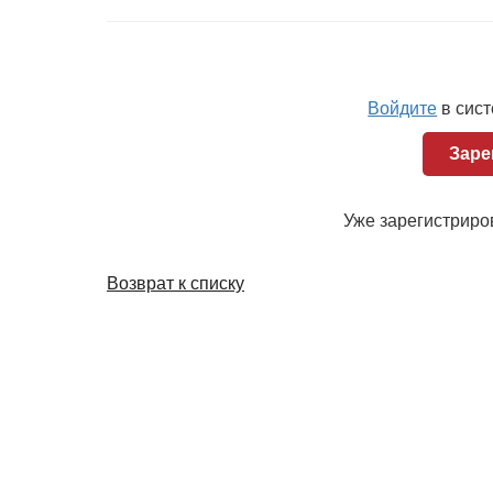
От того, насколько правильно будет выбра
активами, зависит, в конечном счете, эффе
Решением возникшей проблемы может стат
Войдите
в сис
активов. Для этого потребуется рассчитать
правильность полученных результатов и ав
Заре
установленных норм. Таким образом, предп
количества товаров, чтобы избежать дефици
Уже зарегистрир
самым достигнуть поставленной цели — по
Возврат к списку