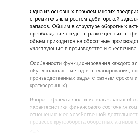
Одна из основных проблем многих предпри
стремительным ростом дебиторской задол
запасов. Общим в структуре оборотных акт
преобладание средств, размещенных в сфе
объем приходится на оборотные производст
участвующие в производстве и обеспечива
Особенности функционирования каждого эл
обусловливают метод его планирования; по
производственных задач с разным сроком и
краткосрочных).
Вопрос эффективности использования обор
характеристики финансового состояния ком
отношению к ее хозяйственной деятельнос
процессе кругооборота оборотных активов 
являющаяся основным источником средств
<...>
коммерческой организации.