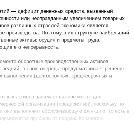
ятий — дефицит денежных средств, вызванный
женности или неоправданным увеличением товарных
ивов различных отраслей экономики является
ре производства. Поэтому в их структуре наибольший
венные активы: орудия и предметы труда,
ющие его непрерывность.
емента оборотные производственных активов
следний, в свою очередь, предусматривает решение
х выполнения (долгосрочных, среднесрочных и
отных активов занимает важное место для
мерческой организации (предприятия), поскольку по
ти они выполняют обслуживающую функцию, то есть в
формируется прибыль от продаж, во многом
, обеспечивающих успешное функционирование