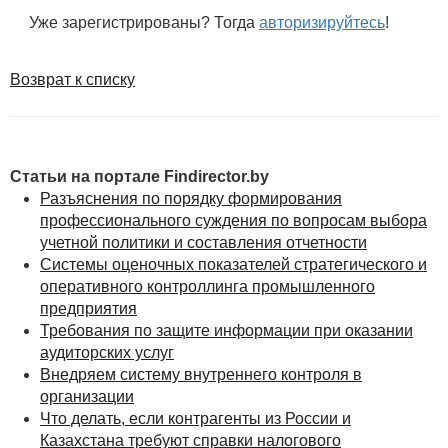
Рассмотрим некоторые особенности заключения
Уже зарегистрированы? Тогда
авторизируйтесь
!
договора оказания аудиторами услуг.
Форма договора
...
Возврат к списку
Стороны договора и их представители
...
ПРИМЕР 2
Статьи на портале Findirector.by
Контролирующим
органом
принято
решение
о
Разъяснения по порядку формирования
привлечении
в
качестве
независимого
эксперта
профессионального суждения по вопросам выбора
аудитора
(
абз
.
п
.
4
Положения
о
порядке
учетной политики и составления отчетности
организации
и
проведения
проверок
,
Системы оценочных показателей стратегического и
утвержденного
Указом
Президента
Республики
оперативного контроллинга промышленного
Беларусь
от
16.10.2009
№
510).
предприятия
Требования по защите информации при оказании
...
аудиторских услуг
Аудируемые
лица
Внедряем систему внутреннего контроля в
организации
...
Что делать, если контрагенты из России и
Предмет договора
Казахстана требуют справки налогового