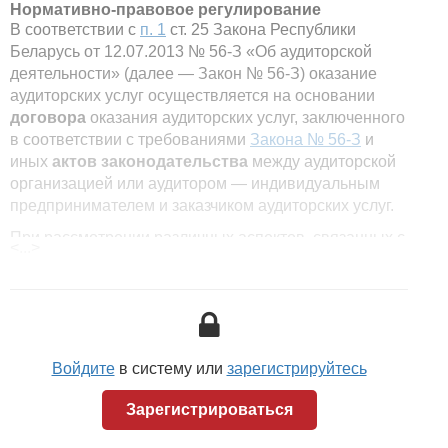
Нормативно-правовое регулирование
В соответствии с
п. 1
ст. 25 Закона Республики
Беларусь от 12.07.2013 № 56-З «Об аудиторской
деятельности» (далее — Закон № 56-З) оказание
аудиторских услуг осуществляется на основании
договора
оказания аудиторских услуг, заключенного
в соответствии с требованиями
Закона № 56-З
и
иных
актов
законодательства
между аудиторской
организацией или аудитором — индивидуальным
предпринимателем и заказчиком аудиторских услуг.
При рассмотрении различных аспектов, связанных с
<...>
принятием аудиторских заданий, следует учитывать
наряду с
Законом № 56-З
нормы нормативных
правовых актов Республики Беларусь (далее —
НПА), а также МСАД, в том числе:
...
Войдите
в систему или
зарегистрируйтесь
Регулирование
МСАД
Зарегистрироваться
...