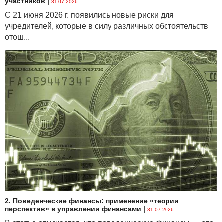
участников
|
...
31.07.2026
С 21 июня 2026 г. появились новые риски для
Стоимость услуг и порядок расчетов
учредителей, которые в силу различных обстоятельств
...
отош...
Сроки оказания услуг
...
Права и обязанности сторон по договору
...
СПРАВОЧНО
Согласно
НПАД № 97
:
...
Подробнее читайте в статье.
2. Поведенческие финансы: применение «теории
перспектив» в управлении финансами
|
31.07.2026