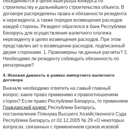
объединяются в целях выигрыша конкурса по
перечня товаров и упаковки;
строительству и дальнейшего строительства объекта. В
договоре распределены права и обязанности резидента
· в отношении драгметаллов, содержащихся
и нерезидента, а также порядок возмещения расходов
в таком ЭЭО, применялась упрощенная система
каждой стороны. Резидент обратился в банк Республики
учета с учинением записи «Находятся драгоценные
Беларусь для осуществления валютного платежа
металлы, содержание которых будет определено
нерезиденту в целях возмещения расходов. При этом
после списания».
представлен акт о возмещении расходов, подписанный
Согласно требованиям инструкции при упрощенном
двумя сторонами. 1. Правомерны ли данные расчеты? 2.
способе учета драгметаллов в инвентаризационных
Необходимо ли резиденту соблюдать обязанность по
описях формы инв-8а также делается запись:
репатриации?
«Находятся драгоценные металлы, содержание
которых будет определено после списания».
4. Исковая давность в рамках импортного валютного
договора
Ответственность за нарушение порядка
Вначале необходимо ответить на самый главный
деятельности с драгоценными металлами
вопрос: какое право применимо к правоотношениям
и драгоценными камнями
сторон? Если право Республики Беларусь, то применяем
Согласно
ст. 12.3
Кодекса Республики Беларусь об
Гражданский кодекс
Республики Беларусь,
административных правонарушениях нарушение
постановление Пленума Высшего Хозяйственного Суда
установленного порядка осуществления
Республики Беларусь от 02.12.2005 № 29 «О некоторых
деятельности с драгоценными металлами
вопросах, связанных с применением сроков исковой