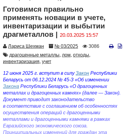
Готовимся правильно
применять новации в учете,
инвентаризации и выбытии
драгметаллов |
20.03.2025 15:57
Автор
Номер
Количество
Лариса Шехман
№ 03/2025
3086
просмотров
Автор
драгоценные металлы,
лом,
отходы,
инвентаризация,
учет
12 июня 2025 г. вступит в силу
Закон
Республики
Беларусь от 06.12.2024 № 45-З «Об изменении
Закона
Республики Беларусь «О драгоценных
металлах и драгоценных камнях» (далее — Закон).
Документ приводит законодательство
в соответствие с соглашением об особенностях
осуществления операций с драгоценными
металлами и драгоценными камнями в рамках
Евразийского экономического союза.
Принципиальных изменений для граждан эта