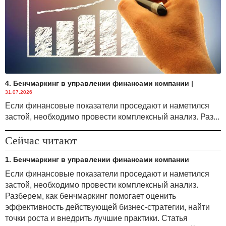
и отражения их в бухгалтерском учете установлен в
Инструкции
по инвентаризации активов и
обязательств, утвержденной
постановлением
Министерства финансов Республики Беларусь от
30.11.2007 № 180.
Постановлением
от 31.07.2020 № 28 в
Инструкцию
о порядке использования, учета и хранения
4. Бенчмаркинг в управлении финансами компании
|
драгоценных металлов и драгоценных камней,
31.07.2026
утвержденную
постановлением
Министерства
Если финансовые показатели проседают и наметился
финансов Республики Беларусь от 15.03.2004 № 34,
застой, необходимо провести комплексный анализ. Раз...
были внесены изменения, которые
предусматривают упрощение учета драгметаллов
Сейчас читают
всеми субъектами хозяйствования. В частности,
теперь предусмотрена возможность сдачи
1. Бенчмаркинг в управлении финансами компании
переработчику образовавшихся отходов списанного
электрического и электронного оборудования (ЭЭО)
Если финансовые показатели проседают и наметился
в полной комплектности без изъятия из него лома
застой, необходимо провести комплексный анализ.
и отходов драгметаллов. При этом
Разберем, как бенчмаркинг помогает оценить
в сопроводительных документах не указывается
эффективность действующей бизнес-стратегии, найти
масса содержащихся в нем драгметаллов.
точки роста и внедрить лучшие практики. Статья