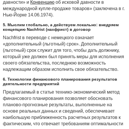
и драгоценными камнями во всех видах
давности» и
Конвенцию
об исковой давности в
и состояниях, в том числе с изделиями из них,
международной купле-продаже товаров» (заключена в г.
изделиями или ломом и отходами, их содержащими,
Нью-Йорке 14.06.1974).
либо правил их приемки, хранения, сбора, отгрузки,
5. Мыслим глобально, а действуем локально: внедряем
отпуска, учета, инвентаризации, а равно нарушение
концепцию Nachfrist (нахфрист) в договор
правил сдачи их на переработку или
Nachfrist в переводе с немецкого означает
в Государственный фонд драгоценных металлов
«дополнительный (льготный) срок». Дополнительный
и драгоценных камней Республики Беларусь влекут
(льготный) срок служит для того, чтобы дать должнику,
наложение штрафа в размере от 1 до 50 базовых
который уже должен был принять меры для исполнения
величин, на индивидуального предпринимателя —
своего обязательства, последнюю возможность
от 10 до 70 % от стоимости указанных металлов
надлежащим образом исполнить свое обязательство.
и камней во всех видах и состояниях, а при
невозможности установления стоимости
6. Технологии финансового планирования результатов
драгоценных металлов и драгоценных камней — от
деятельности предприятий
10 до 300 базовых величин, а на юридическое
Предлагаемый в статье технико-экономический метод
лицо — от 10 до 70 % от стоимости указанных
финансового планирования позволяет обосновать
металлов и камней во всех видах и состояниях,
планово-прогнозные результаты, выполненные на
а при невозможности установления стоимости
основе реальных данных и сведений, обеспечивает
драгоценных металлов и драгоценных камней — от
наибольшую приближенность расчетных результатов к
20 до 500 базовых величин.
фактическим, что отвечает требованиям оптимальности