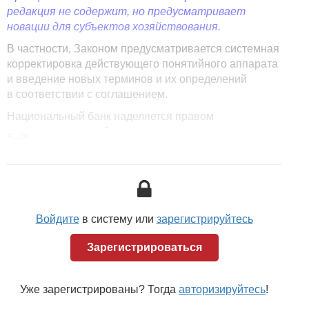
редакция не содержит, но предусматривает
новации для субъектов хозяйствования.
В частности, Законом предусматривается системная
корректировка действующего понятийного аппарата
и введение новых терминов и их определений
в соответствии с соглашением.
Национальный банк наделяется правом
устанавливать требования к учету и хранению
<...>
драгоценных металлов и драгоценных камней при
осуществлении с ними банковских операций.
Правительство совместно с Нацбанком наделено
правом определять порядок совершения операций
и расчетов с мерными слитками, произведенными
Войдите
в систему или
зарегистрируйтесь
в Беларуси, с драгоценными камнями
(бриллиантами).
Зарегистрироваться
Сохраняется общее действующее сейчас правило,
что стоимость передаваемого или реализуемого
Уже зарегистрированы? Тогда
авторизируйтесь
!
юрлицами и ИП имущества, содержащего