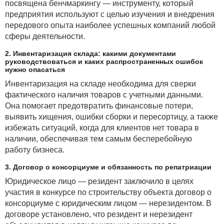
посвящена бенчмаркингу — инструменту, который
В этом случае изъятие деталей, узлов
предприятия используют с целью изучения и внедрения
и комплектующих изделий из ЭЭО, а также принятие
передового опыта наиболее успешных компаний любой
на учет содержащихся в них драгметаллов
сферы деятельности.
осуществляет переработчик. При этом переработчик
не направляет организации акт демонтажа
2. Инвентаризация склада: какими документами
руководствоваться и каких распространенных ошибок
(первичной обработки лома и отходов), если иное не
нужно опасаться
установлено договором.
Инвентаризация на складе необходима для сверки
Согласно разъяснениям Министерства финансов
фактического наличия товаров с учетными данными.
принятие данной нормы не отменяет требования
Она помогает предотвратить финансовые потери,
осуществлять обязательный учет драгметаллов
выявить хищения, ошибки сборки и пересортицу, а также
в таком оборудовании (до списания и передачи
избежать ситуаций, когда для клиентов нет товара в
переработчику), а также соблюдать требования
наличии, обеспечивая тем самым бесперебойную
законодательства по его учету, инвентаризации
работу бизнеса.
и хранению.
3. Договор о консорциуме и обязанность по репатриации
Необходимо также учесть, что списание и передача
Юридическое лицо — резидент заключило в целях
переработчику оборудования согласно новым
участия в конкурсе по строительству объекта договор о
правилам возможны только в случае, если:
консорциуме с юридическим лицом — нерезидентом. В
· оборудование относится к ЭЭО,
договоре установлено, что резидент и нерезидент
содержащему драгметаллы и входящему в группу 7