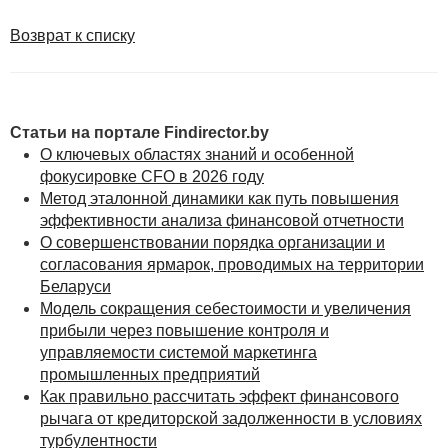
использование складского помещения, а также
возникает риск не реализовать произведенную
Возврат к списку
продукцию.
2. Запасы — хранение материалов и сырья для
производства продукта. Содержание материалов
и сырья на складских территориях стоит
Статьи на портале Findirector.by
дополнительных финансовых затрат и не создает
О ключевых областях знаний и особенной
никакой ценности продукту.
фокусировке CFO в 2026 году
Метод эталонной динамики как путь повышения
3. Транспортировка — любое перемещение людьми
эффективности анализа финансовой отчетности
или транспортом продукции или материалов.
О совершенствовании порядка организации и
Излишнее перемещение является потерей времени.
согласования ярмарок, проводимых на территории
4. Ожидание — время, в течение которого
Беларуси
в процессе производства рабочий или оборудование
Модель сокращения себестоимости и увеличения
находятся в ожидании работы, т.е. это простои
прибыли через повышение контроля и
между операциями. Этот процесс мешает загрузить
управляемости системой маркетинга
оборудование на 100 % и использовать
промышленных предприятий
профессиональный потенциал сотрудников.
Как правильно рассчитать эффект финансового
рычага от кредиторской задолженности в условиях
5. Излишняя обработка — дополнительные
турбулентности
действия, направленные на приведение