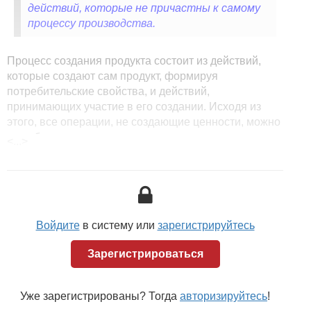
действий, которые не причастны к самому
процессу производства.
Процесс создания продукта состоит из действий,
которые создают сам продукт, формируя
потребительские свойства, и действий,
принимающих участие в его создании. Исходя из
этого, все операции, не создающие ценности, можно
или убрать из всего процесса производства, или
<...>
сократить по времени.
В бережливом производстве процессы,
не создающие ценности продукта,
называются потерями. Выделяют семь видов
потерь:
Войдите
в систему или
зарегистрируйтесь
1. Перепроизводство — производство продукта,
Зарегистрироваться
заказчик для которого еще не появился и время его
появления неизвестно. Перепроизводство требует
долговременного хранения, что влечет за собой
Уже зарегистрированы? Тогда
авторизируйтесь
!
дополнительные финансовые затраты на