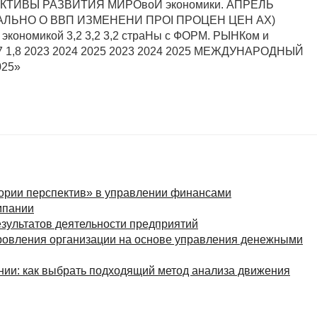
ории перспектив» в управлении финансами
мпании
зультатов деятельности предприятий
ровления организации на основе управления денежными
ии: как выбрать подходящий метод анализа движения