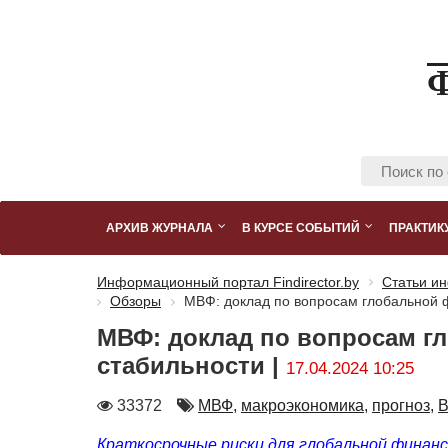
АРХИВ ЖУРНАЛА
В КУРСЕ СОБЫТИЙ
ПРАКТИК
Информационный портал Findirector.by
Статьи ин
Обзоры
МВФ: доклад по вопросам глобальной 
МВФ: доклад по вопросам г
стабильности |
17.04.2024 10:25
Количество
Автор
33372
МВФ,
макроэкономика,
прогноз,
В
просмотров
Краткосрочные риски для глобальной финан