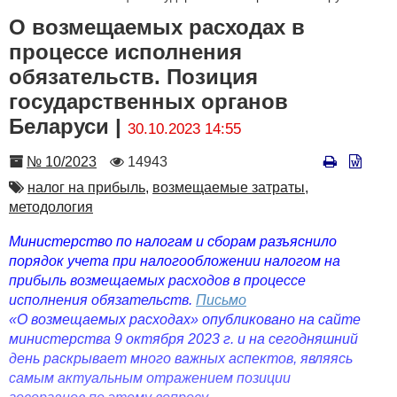
О возмещаемых расходах в
процессе исполнения
обязательств. Позиция
государственных органов
Беларуси |
30.10.2023 14:55
Номер
Количество
№ 10/2023
14943
просмотров
Автор
налог на прибыль,
возмещаемые затраты,
методология
Министерство по налогам и сборам разъяснило
порядок учета при налогообложении налогом на
прибыль возмещаемых расходов в процессе
исполнения обязательств.
Письмо
«О возмещаемых расходах» опубликовано на сайте
министерства 9 октября 2023 г. и на сегодняшний
день раскрывает много важных аспектов, являясь
самым актуальным отражением позиции