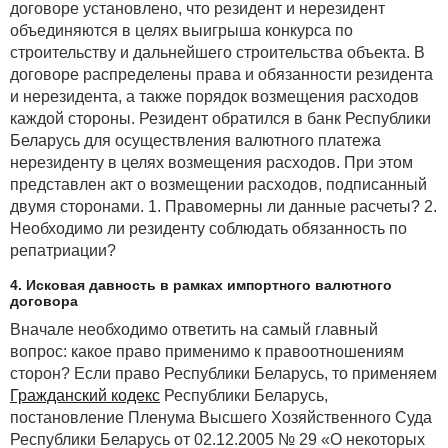
договоре установлено, что резидент и нерезидент
и реализацией товаров (работ, услуг),
объединяются в целях выигрыша конкурса по
имущественных прав, в том числе поименованные
строительству и дальнейшего строительства объекта. В
в
статье 131
НК, не могут уменьшать
договоре распределены права и обязанности резидента
налогооблагаемую прибыль. Кроме этого, затраты,
и нерезидента, а также порядок возмещения расходов
перечисленные в названной статье, и иные затраты,
каждой стороны. Резидент обратился в банк Республики
не учитываемые при налогообложении
Беларусь для осуществления валютного платежа
в соответствии с законодательством, не могут быть
нерезиденту в целях возмещения расходов. При этом
включены и в состав внереализационных расходов.
представлен акт о возмещении расходов, подписанный
Плательщик, выступающий стороной в договорах, не
двумя сторонами. 1. Правомерны ли данные расчеты? 2.
имеющих признаков договоров комиссии,
Необходимо ли резиденту соблюдать обязанность по
поручения, оплачивающий стоимость товара (работ,
репатриации?
услуг), имущественных прав, включает ее в затраты,
4. Исковая давность в рамках импортного валютного
учитываемые при налогообложении, в том случае,
договора
если приобретаемые товары (работы, услуги),
Вначале необходимо ответить на самый главный
имущественные права связаны с производственным
вопрос: какое право применимо к правоотношениям
процессом и (или) реализацией.
сторон? Если право Республики Беларусь, то применяем
Дополнительно в договорах стороны могут
Гражданский кодекс
Республики Беларусь,
предусмотреть возмещение (компенсацию, покрытие
постановление Пленума Высшего Хозяйственного Суда
и т. п.) каких-либо расходов продавца (исполнителя
Республики Беларусь от 02.12.2005 № 29 «О некоторых