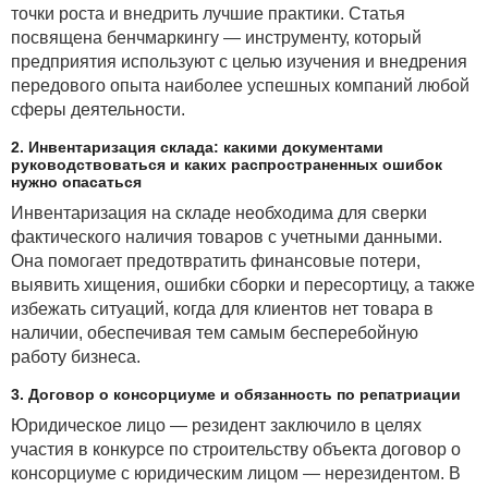
точки роста и внедрить лучшие практики. Статья
возмещение контрагенту его расходов
посвящена бенчмаркингу — инструменту, который
При определении налогового обязательства по
предприятия используют с целью изучения и внедрения
налогу на прибыль учитываются затраты по
передового опыта наиболее успешных компаний любой
производству и реализации товаров (работ, услуг)
сферы деятельности.
(
статья 130
НК).
Статьей 131
НК установлены
2. Инвентаризация склада: какими документами
ограничения по уменьшению налогооблагаемой
руководствоваться и каких распространенных ошибок
прибыли.
нужно опасаться
Плательщик, выступающий комитентом
Инвентаризация на складе необходима для сверки
(доверителем или стороной по иному аналогичному
фактического наличия товаров с учетными данными.
договору), может учесть при налогообложении
Она помогает предотвратить финансовые потери,
прибыли расходы, которые представляют собой
выявить хищения, ошибки сборки и пересортицу, а также
стоимостную оценку использованных в процессе
избежать ситуаций, когда для клиентов нет товара в
производства и реализации товаров (работ, услуг),
наличии, обеспечивая тем самым бесперебойную
имущественных прав природных ресурсов, сырья,
работу бизнеса.
материалов, топлива, энергии, основных средств,
3. Договор о консорциуме и обязанность по репатриации
нематериальных активов, трудовых ресурсов и иных
расходов на их производство и реализацию,
Юридическое лицо — резидент заключило в целях
отражаемых в бухгалтерском учете.
участия в конкурсе по строительству объекта договор о
консорциуме с юридическим лицом — нерезидентом. В
Расходы, не связанные с производством