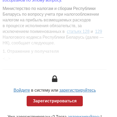
госорганов по этому вопросу.
Министерство по налогам и сборам Республики
Беларусь по вопросу учета при налогообложении
налогом на прибыль возмещаемых расходов
в процессе исполнения обязательств, за
исключением поименованных в
статьях 128
и
129
Налогового кодекса Республики Беларусь (далее —
НК), сообщает следующее.
1. Отражение у получателя
<...>
Согласно
пункту 3
Инструкции по бухгалтерскому
учету доходов и расходов, утвержденной
постановлением
Министерства финансов
Республики Беларусь от 30.09.2011 № 102,
не признаются доходами организации поступления
от других лиц по договорам комиссии, поручения
Войдите
в систему или
зарегистрируйтесь
и иным аналогичным договорам в пользу комитента,
доверителя и т. п.
Зарегистрироваться
Гражданский кодекс Республики Беларусь (далее —
ГК) регламентирует порядок исполнения
Уже зарегистрированы? Тогда
авторизируйтесь
!