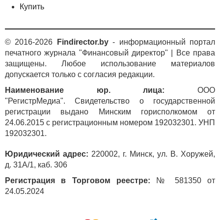
и сборам Республики Беларусь от 23.03.2018 № 2-2-10/00541
Купить
(опубликовано на сайте МНС 9 октября 2023 г.):
http://www.nalog.gov.by/ru/razjasnenija_ru/
view/r-razjjasnenie-ot-
23032018-2-2-10-00541-o-vozmeschaemyx-rasxodaxr-29105/
© 2016-2026
Findirector.by
- информационный портал
печатного журнала "Финансовый директор" | Все права
защищены. Любое использование материалов
*
Суммы возмещаемых ссудодателю при передаче
допускается только с согласия редакции.
имущества в безвозмездное пользование расходов,
связанных с передачей в такое пользование
Наименование юр. лица:
ООО
и возникающих в связи с приобретением
"РегистрМедиа". Свидетельство о государственной
коммунальных и (или) иных работ (услуг) по
регистрации выдано Минским горисполкомом от
содержанию и (или) эксплуатации этого
24.06.2015 с регистрационным номером 192032301. УНП
имущества, а также расходов, обязанность
192032301.
возмещения ссудодателю которых предусмотрена
актами Президента Республики Беларусь (за
Юридический адрес:
220002, г. Минск, ул. В. Хоружей,
исключением сумм расходов, которые относятся
д. 31А/1, каб. 306
к работам (услугам), выполненным (оказанным)
Регистрация в Торговом реестре:
№ 581350 от
ссудодателем собственными силами), не
24.05.2024
включаются в состав внереализационных доходов.
При этом расходы организаций, покрытые за счет
этих средств, не учитываются при определении