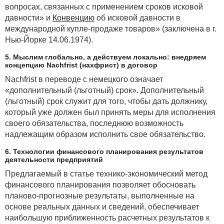
и т. п.), такие расходы можно учесть в составе затрат
вопросах, связанных с применением сроков исковой
при налогообложении прибыли только в том случае,
давности» и
Конвенцию
об исковой давности в
если:
международной купле-продаже товаров» (заключена в г.
Нью-Йорке 14.06.1974).
· они не поименованы в
статье 131
НК;
5. Мыслим глобально, а действуем локально: внедряем
· расходы были совершены по инициативе
концепцию Nachfrist (нахфрист) в договор
и (или) в интересах покупателя (заказчика и т. п.),
Nachfrist в переводе с немецкого означает
в целях его производственной необходимости;
«дополнительный (льготный) срок». Дополнительный
· они не относятся на увеличение стоимости
(льготный) срок служит для того, чтобы дать должнику,
активов.
который уже должен был принять меры для исполнения
Например, возмещаемые расходы в связи
своего обязательства, последнюю возможность
с исполнением обязательств по кредитным
надлежащим образом исполнить свое обязательство.
договорам (аккредитивам и т. п.) (кредитополучатель
6. Технологии финансового планирования результатов
по договору возмещает некоторые расходы
деятельности предприятий
кредитора (банка и т. п.), как правило, оплату
Предлагаемый в статье технико-экономический метод
банковских гарантий, вознаграждение за
финансового планирования позволяет обосновать
предоставление рамбурсного обязательства по
планово-прогнозные результаты, выполненные на
аккредитиву и т. п.) могут быть учтены стороной,
основе реальных данных и сведений, обеспечивает
возмещающей расходы, но только в том случае,
наибольшую приближенность расчетных результатов к
если эти расходы связаны и являются