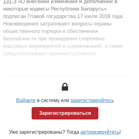
131-З
«О внесении изменений и дополнений в
некоторые кодексы Республики Беларусь»
подписан Главой государства 17 июля 2018 года.
Нововведения затрагивают вопросы охраны
общественного порядка и обеспечения
безопасности при проведении спортивно-
массовых мероприятий и соревнований, а также
предусматривают административную
ответственность за умышленное незаконное
<...>
разглашение персональных данных должностным
лицом.
Как рассказал начальник отдела по массовым
мероприятиям главного управления охраны
Войдите
в систему или
зарегистрируйтесь
правопорядка и профилактики МВД Владимир
Станилевич, теперь за совершение на
Зарегистрироваться
территории физкультурно-спортивных
сооружений (ФСС) во время проведения
Уже зарегистрированы? Тогда
авторизируйтесь
!
спортивно-массовых мероприятий или