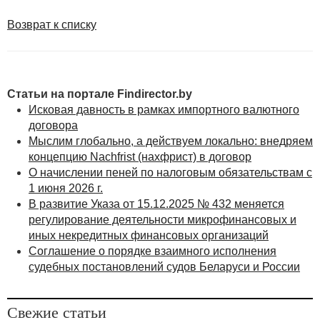
соревнований административных
правонарушений, указанных в статьях 9.1, 16.10,
Возврат к списку
17.1, 17.3, 17.10, 17.11, 17.14, 23.4, 23.34 КоАП, в
качестве дополнительного взыскания может
применяться административный запрет на
посещение данных объектов сроком от 3 месяцев
Статьи на портале Findirector.by
до 3 лет. При этом за его нарушение статьей
Исковая давность в рамках импортного валютного
договора
24.13 КоАП вводится административная
Мыслим глобально, а действуем локально: внедряем
ответственность в виде штрафа в размере от 2
концепцию Nachfrist (нахфрист) в договор
до 20 базовых величин или административного
О начислении пеней по налоговым обязательствам с
ареста.
1 июня 2026 г.
В развитие Указа от 15.12.2025 № 432 меняется
Постановление об административном запрете на
регулирование деятельности микрофинансовых и
посещение ФСС приводится в исполнение
иных некредитных финансовых организаций
органами внутренних дел и осуществляется
Соглашение о порядке взаимного исполнения
путем недопущения лиц, подвергнутых этому
судебных постановлений судов Беларуси и России
административному взысканию, на территорию
ФСС либо выдворения их за пределы указанной
Свежие статьи
территории во время проведения спортивно-