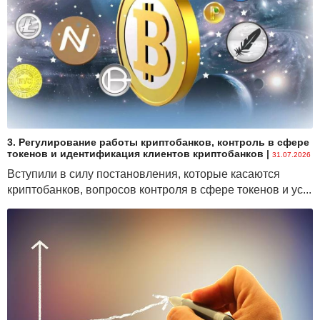
органов внутренних дел. Рассматривать дела по
таким административным нарушениям будет
исключительно суд.
Изменения и дополнения вступают в силу 29
октября текущего года.
По сообщению
официального сайта
Министерства внутренних дел Республики
3. Регулирование работы криптобанков, контроль в сфере
Беларусь
токенов и идентификация клиентов криптобанков
|
31.07.2026
Вступили в силу постановления, которые касаются
криптобанков, вопросов контроля в сфере токенов и ус...