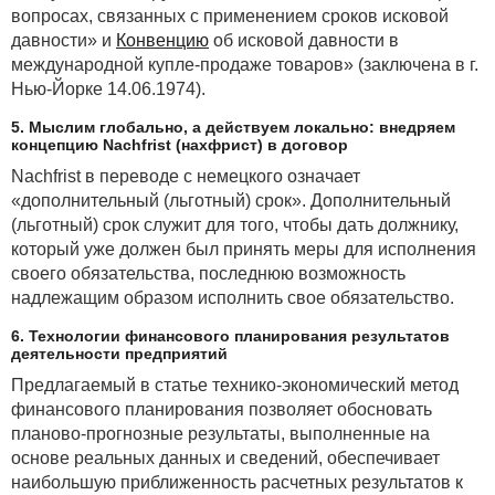
имущественных прав, учитываемых при исчислении
вопросах, связанных с применением сроков исковой
налога на прибыль в определенных размерах, при
давности» и
Конвенцию
об исковой давности в
соблюдении норм
Указа
Президента Республики
международной купле-продаже товаров» (заключена в г.
Беларусь от 12.05.2005 № 219 «О страховых взносах
Нью-Йорке 14.06.1974).
по договорам добровольного страхования жизни,
5. Мыслим глобально, а действуем локально: внедряем
дополнительной пенсии и медицинских расходов,
концепцию Nachfrist (нахфрист) в договор
включаемых в затраты по производству
Nachfrist в переводе с немецкого означает
и реализации продукции, товаров (работ, услуг)»
«дополнительный (льготный) срок». Дополнительный
(далее — Указ № 219) (
п. 1
ст. 169,
п. 1
ст. 170,
п. 1.17
(льготный) срок служит для того, чтобы дать должнику,
ст. 173 НК).
который уже должен был принять меры для исполнения
Отметим сразу, что в
Указе № 219
речь идет только
своего обязательства, последнюю возможность
о страховых расходах, которые несет организация
надлежащим образом исполнить свое обязательство.
по договорам добровольного медицинского
страхования, если такие договоры заключены на
6. Технологии финансового планирования результатов
деятельности предприятий
срок не менее одного года и заключены в пользу
физических лиц, работающих в организациях-
Предлагаемый в статье технико-экономический метод
страхователях по трудовым договорам. В иных
финансового планирования позволяет обосновать
случаях страховые расходы не будут учитываться
планово-прогнозные результаты, выполненные на
при исчислении налога на прибыль.
основе реальных данных и сведений, обеспечивает
наибольшую приближенность расчетных результатов к
ПРИМЕР