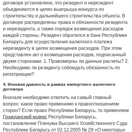
договоре установлено, что резидент и нерезидент
в том отчетном месяце, в котором они были
объединяются в целях выигрыша конкурса по
произведены, на основании вступившего в силу
строительству и дальнейшего строительства объекта. В
договора страхования (
п. 70
Инструкции № 50).
договоре распределены права и обязанности резидента
и нерезидента, а также порядок возмещения расходов
Какой бы порядок списания в бухгалтерском учете
каждой стороны. Резидент обратился в банк Республики
расходов по страхованию ни был выбран, его
Беларусь для осуществления валютного платежа
необходимо закрепить в учетной политике (
п. 5
ст. 9
нерезиденту в целях возмещения расходов. При этом
Закона Республики Беларусь от 12.07.2013 № 57-З
представлен акт о возмещении расходов, подписанный
«О бухгалтерском учете и отчетности»). Тем не
двумя сторонами. 1. Правомерны ли данные расчеты? 2.
менее, учитывая порядок включения страховых
Необходимо ли резиденту соблюдать обязанность по
расходов в налоговом учете в затраты в целях
репатриации?
расчета налога на прибыль, бухгалтеру
целесообразно применить профессиональное
4. Исковая давность в рамках импортного валютного
суждение и выбрать для организации наиболее
договора
подходящий порядок отражения таких расходов
Вначале необходимо ответить на самый главный
в бухгалтерском учете.
вопрос: какое право применимо к правоотношениям
Налог на прибыль
сторон? Если право Республики Беларусь, то применяем
Расходы на добровольное медицинское
Гражданский кодекс
Республики Беларусь,
страхование учитываются в составе затрат по
постановление Пленума Высшего Хозяйственного Суда
производству и реализации товаров (работ, услуг),
Республики Беларусь от 02.12.2005 № 29 «О некоторых