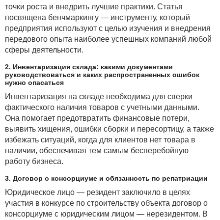
с доходами определенного отчетного периода, то
точки роста и внедрить лучшие практики. Статья
такие расходы признаются в бухгалтерском учете
посвящена бенчмаркингу — инструменту, который
в составе расходов того отчетного периода,
предприятия используют с целью изучения и внедрения
в котором они были произведены.
передового опыта наиболее успешных компаний любой
На основании вышеперечисленных норм
сферы деятельности.
и учитывая, что в настоящий момент
2. Инвентаризация склада: какими документами
законодательством не определен порядок списания
руководствоваться и каких распространенных ошибок
страховых взносов в состав расходов организации,
нужно опасаться
можем сделать вывод, что страхователь
Инвентаризация на складе необходима для сверки
в бухгалтерском учете может расходы по договору
фактического наличия товаров с учетными данными.
добровольного страхования (уплату страховых
Она помогает предотвратить финансовые потери,
взносов):
выявить хищения, ошибки сборки и пересортицу, а также
избежать ситуаций, когда для клиентов нет товара в
отражать как авансовые платежи по дебету
наличии, обеспечивая тем самым бесперебойную
субсчета 76-2 «Расчеты по имущественному
работу бизнеса.
и личному страхованию», с дальнейшим
списанием сумм на расходы по текущей
3. Договор о консорциуме и обязанность по репатриации
деятельности;
Юридическое лицо — резидент заключило в целях
участия в конкурсе по строительству объекта договор о
отражать единовременно по дебету субсчета 90-
консорциуме с юридическим лицом — нерезидентом. В
10 «Прочие расходы по текущей деятельности»