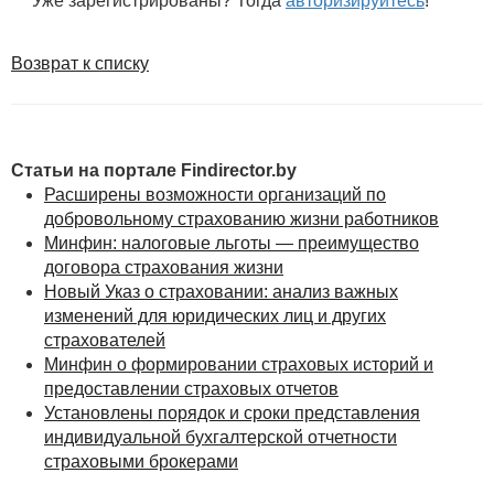
Уже зарегистрированы? Тогда
авторизируйтесь
!
и не противоречит законодательству и соглашению
сторон.
Возврат к списку
Договоры добровольного страхования могут
заключаться страховыми организациями
в письменной форме способами, предусмотренными
гражданским законодательством и
Положением
Статьи на портале Findirector.by
№ 530
, в электронном виде через официальный сайт
Расширены возможности организаций по
в глобальной компьютерной сети Интернет:
добровольному страхованию жизни работников
страховщика;
Минфин: налоговые льготы — преимущество
договора страхования жизни
организации, заключающей договор
Новый Указ о страховании: анализ важных
страхования от имени страховщика и имеющей
изменений для юридических лиц и других
право в соответствии с законодательством
страхователей
проводить идентификацию обратившихся к ней
Минфин о формировании страховых историй и
страхователей (застрахованных лиц,
предоставлении страховых отчетов
выгодоприобретателей), их представителей без
Установлены порядок и сроки представления
личного присутствия указанных лиц.
индивидуальной бухгалтерской отчетности
страховыми брокерами
При этом договоры добровольного страхования
могут заключаться без применения электронной