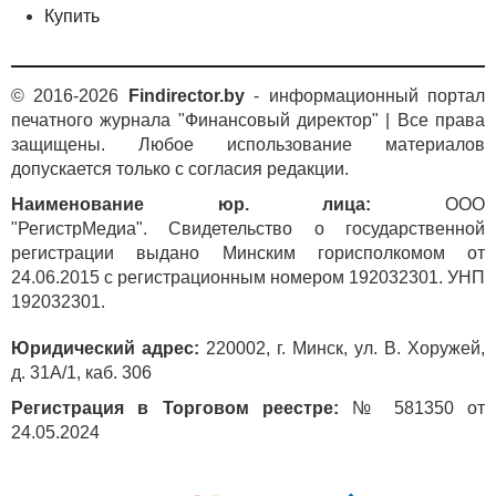
страховых взносов, в пределах которой страховые
Купить
расходы включаются в затраты, учитываемые при
исчислении налога на прибыль, определяется
исходя из фактического фонда зарплаты за месяц
© 2016-2026
Findirector.by
- информационный портал
и с учетом ежемесячного взноса за одного
печатного журнала "Финансовый директор" | Все права
застрахованного работника, налоговый учет взносов
защищены. Любое использование материалов
следует осуществлять ежемесячно в течение всего
допускается только с согласия редакции.
срока договора страхования. Обращаем ваше
внимание, что при этом необходимо отслеживать
Наименование юр. лица:
ООО
изменение базовой величины и фонда заработной
"РегистрМедиа". Свидетельство о государственной
платы соответственно.
регистрации выдано Минским горисполкомом от
24.06.2015 с регистрационным номером 192032301. УНП
Таким образом, возвращаясь к порядку отражения
192032301.
страховых взносов в бухгалтерском учете, отметим
следующее. Если организация в соответствии
Юридический адрес:
220002, г. Минск, ул. В. Хоружей,
с учетной политикой будет в бухгалтерском учете
д. 31А/1, каб. 306
ежемесячно пропорционально сроку действия
договора отражать страховые взносы, то будет
Регистрация в Торговом реестре:
№ 581350 от
иметь место совпадение признания расходов
24.05.2024
в бухгалтерском учете и для целей
налогообложения. В случае, если организация