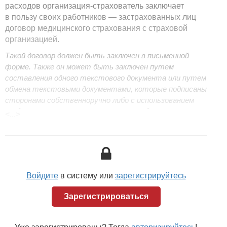
расходов организация-страхователь заключает
в пользу своих работников — застрахованных лиц
договор медицинского страхования с страховой
организацией.
Такой договор должен быть заключен в письменной
форме. Также он может быть заключен путем
составления одного текстового документа или путем
обмена текстовыми документами, которые подписаны
сторонами собственноручно либо с использованием
средств связи и иных технических средств,
<...>
компьютерных программ, информационных систем или
информационных сетей, если такой способ подписания
позволяет достоверно установить, что
соответствующий текстовый документ подписан
сторонами по договору (факсимильное
Войдите
в систему или
зарегистрируйтесь
воспроизведение собственноручной подписи с помощью
средств механического или другого копирования,
Зарегистрироваться
электронная цифровая подпись или другой аналог
собственноручной подписи, обеспечивающий
идентификацию стороны по договору)