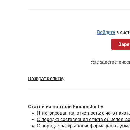
прибыль, отличной от общеустановленной; ин
сумму перенесенного убытка?
Ответ
Нормативные акты, которыми предусматривае
Войдите
в сис
Заре
Уже зарегистрир
Возврат к списку
Статьи на портале Findirector.by
Интегрированная отчетность: с чего начат
О порядке составления отчета об исполь
О порядке раскрытия информации о сумма