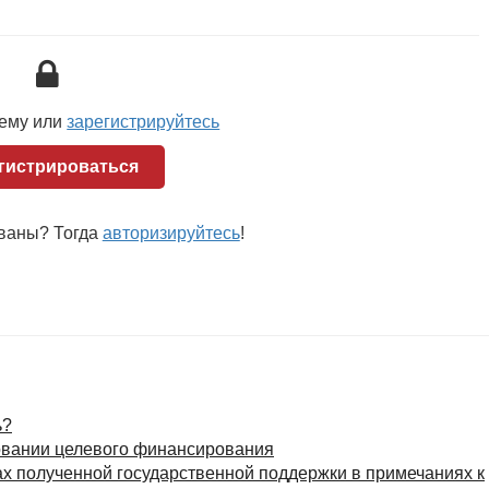
вестиционного вычета; уменьшения налоговой базы на
тся предоставление государственной
тему или
зарегистрируйтесь
гистрироваться
ованы? Тогда
авторизируйтесь
!
ь?
зовании целевого финансирования
х полученной государственной поддержки в примечаниях к