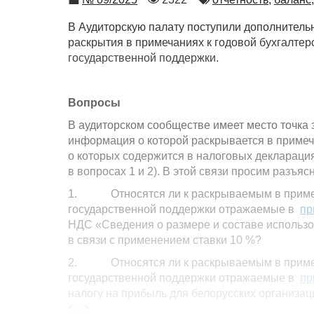
просмотров
В Аудиторскую палату поступили дополнител
раскрытия в примечаниях к годовой бухгалте
государственной поддержки.
Вопросы
В аудиторском сообществе имеет место точка 
информация о которой раскрывается в примеч
о которых содержится в налоговых декларациях
в вопросах 1 и 2). В этой связи просим разъясн
1. Относятся ли к раскрываемым в примеча
государственной поддержки отражаемые в
пр
НДС «Сведения о размере и составе использ
в связи с применением ставки 10 %?
2. Относятся ли к раскрываемым в примеча
государственной поддержки отражаемые в
пр
налогу на прибыль для белорусских организа
<...>
льгот» суммы налога на прибыль, не поступив