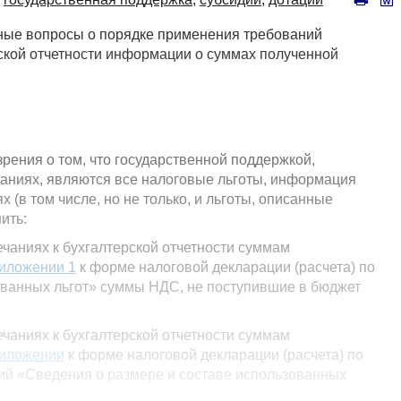
ьные вопросы о порядке применения требований
рской отчетности информации о суммах полученной
зрения о том, что государственной поддержкой,
аниях, являются все налоговые льготы, информация
 (в том числе, но не только, и льготы, описанные
ить:
ниях к бухгалтерской отчетности суммам
иложении 1
к форме налоговой декларации (расчета) по
ованных льгот» суммы НДС, не поступившие в бюджет
ниях к бухгалтерской отчетности суммам
иложении
к форме налоговой декларации (расчета) по
ций «Сведения о размере и составе использованных
шие в бюджет, в связи с применением ставки налога на