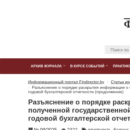
АРХИВ ЖУРНАЛА
В КУРСЕ СОБЫТИЙ
ПРАКТИК
Информационный портал Findirector.by
Статьи ин
Разъяснение о порядке раскрытия информации о 
годовой бухгалтерской отчетности (продолжение)
Разъяснение о порядке рас
полученной государственно
годовой бухгалтерской отче
Номер
Количество
Автор
№ 09/2025
2322
отчетность,
баланс,