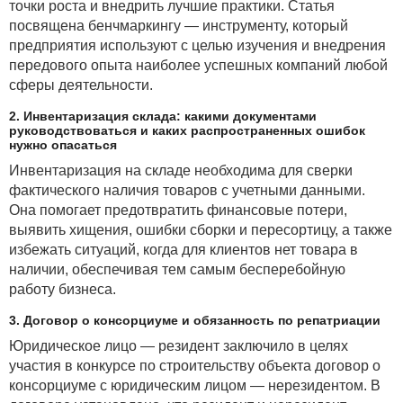
периоде; если же налоговый период закрыт, то
точки роста и внедрить лучшие практики. Статья
аудитор может предложить внести исправления
посвящена бенчмаркингу — инструменту, который
и подать уточненную налоговую декларацию,
предприятия используют с целью изучения и внедрения
доплатить сумму налога и пени самостоятельно и др.
передового опыта наиболее успешных компаний любой
сферы деятельности.
При использовании риск-ориентированного
налогового аудита аудиторы активно применяют
2. Инвентаризация склада: какими документами
руководствоваться и каких распространенных ошибок
аналитические процедуры, т. е. проводят оценку
нужно опасаться
финансовой информации посредством анализа
Инвентаризация на складе необходима для сверки
вероятных взаимосвязей между финансовыми
фактического наличия товаров с учетными данными.
и нефинансовыми данными, исследуют выявленные
Она помогает предотвратить финансовые потери,
отклонения или соотношения, которые противоречат
выявить хищения, ошибки сборки и пересортицу, а также
прочей имеющейся информации или существенно
избежать ситуаций, когда для клиентов нет товара в
расходятся с ожидаемыми показателями.
наличии, обеспечивая тем самым бесперебойную
Аналитические процедуры предполагают
работу бизнеса.
сопоставление финансовой информации
организации:
3. Договор о консорциуме и обязанность по репатриации
Юридическое лицо — резидент заключило в целях
· со сравнительной информацией за
участия в конкурсе по строительству объекта договор о
предыдущие периоды;
консорциуме с юридическим лицом — нерезидентом. В
· с ожидаемыми результатами деятельности