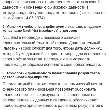
вопросах, связанных с применением сроков исковой
2) анализ операций, осуществляемых
давности» и
Конвенцию
об исковой давности в
налогоплательщиком:
международной купле-продаже товаров» (заключена в г.
Нью-Йорке 14.06.1974).
· выявление типовых операций,
осуществляемых налогоплательщиком (например,
5. Мыслим глобально, а действуем локально: внедряем
реализация товаров, работ, услуг, имущественных
концепцию Nachfrist (нахфрист) в договор
прав, выполнение строительно-монтажных работ
Nachfrist в переводе с немецкого означает
для собственного потребления, приобретение
«дополнительный (льготный) срок». Дополнительный
товаров, работ, услуг у иностранных поставщиков
(льготный) срок служит для того, чтобы дать должнику,
и др.);
который уже должен был принять меры для исполнения
своего обязательства, последнюю возможность
· анализ особенностей налогообложения
надлежащим образом исполнить свое обязательство.
конкретной операции (например, использование
ставки НДС 0 %, исполнение обязанности
6. Технологии финансового планирования результатов
налогового агента и др.);
деятельности предприятий
3) рассмотрение финансовой информации
Предлагаемый в статье технико-экономический метод
аудируемого лица в сравнении с:
финансового планирования позволяет обосновать
планово-прогнозные результаты, выполненные на
· сопоставимой информацией (выручкой,
основе реальных данных и сведений, обеспечивает
объемами продаж в количественном (натуральном)
наибольшую приближенность расчетных результатов к
выражении за предыдущие периоды);