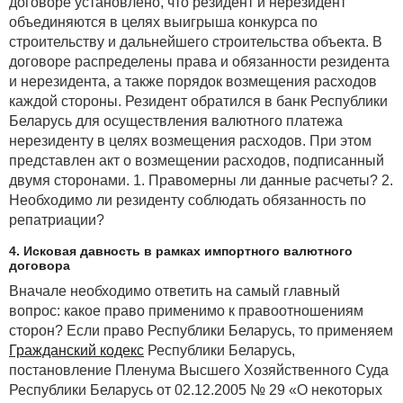
договоре установлено, что резидент и нерезидент
организации, например, бюджетами либо
объединяются в целях выигрыша конкурса по
прогнозами, или с ожиданиями аудитора;
строительству и дальнейшего строительства объекта. В
договоре распределены права и обязанности резидента
· аналогичной отраслевой информацией,
и нерезидента, а также порядок возмещения расходов
например, сопоставление коэффициента продаж
каждой стороны. Резидент обратился в банк Республики
к дебиторской задолженности организации
Беларусь для осуществления валютного платежа
с усредненными отраслевыми показателями или
нерезиденту в целях возмещения расходов. При этом
показателями других аналогичных по размерам
представлен акт о возмещении расходов, подписанный
организаций в той же отрасли.
двумя сторонами. 1. Правомерны ли данные расчеты? 2.
Применительно к налоговому аудиту рекомендуется
Необходимо ли резиденту соблюдать обязанность по
выполнять следующую последовательность
репатриации?
аналитических процедур:
4. Исковая давность в рамках импортного валютного
1) анализ сферы деятельности
договора
налогоплательщика:
Вначале необходимо ответить на самый главный
· определение вида экономической деятельности
вопрос: какое право применимо к правоотношениям
налогоплательщика;
сторон? Если право Республики Беларусь, то применяем
Гражданский кодекс
Республики Беларусь,
· анализ особенностей налогообложения
постановление Пленума Высшего Хозяйственного Суда
конкретного вида экономической деятельности
Республики Беларусь от 02.12.2005 № 29 «О некоторых
(например, освобождение от налогообложения);