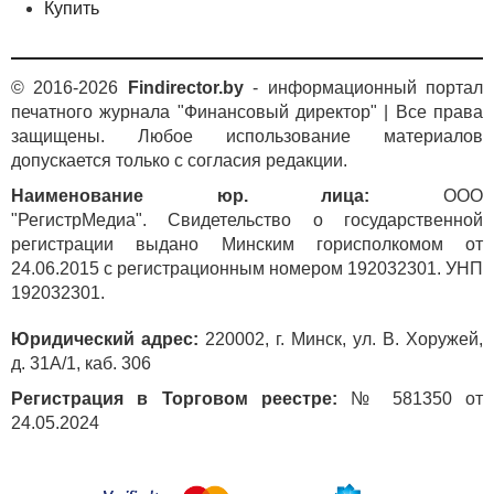
Купить
· продажа медицинского оборудования (10 %
НДС, без НДС);
· продажа диагностических тест-систем,
© 2016-2026
Findirector.by
- информационный портал
реагентов для биохимии;
печатного журнала "Финансовый директор" | Все права
· гарантийное и послегарантийное
защищены. Любое использование материалов
обслуживание, установка, обучение, консультации
допускается только с согласия редакции.
по применению, тренинги.
Наименование юр. лица:
ООО
2. Компания осуществляет операции по
"РегистрМедиа". Свидетельство о государственной
безвозмездной передаче товаров, а также передает
регистрации выдано Минским горисполкомом от
дорогостоящее оборудование в безвозмездное
24.06.2015 с регистрационным номером 192032301. УНП
временное пользование. По таким операциям
192032301.
налогоплательщик исчисляет и уплачивает НДС
в бюджет. При безвозмездной передаче товаров
Юридический адрес:
220002, г. Минск, ул. В. Хоружей,
рыночной стоимостью признается стоимость
д. 31А/1, каб. 306
приобретения соответствующего товара.
Регистрация в Торговом реестре:
№ 581350 от
При передаче оборудования во временное
24.05.2024
пользование рыночной стоимостью признается
сумма ежемесячной амортизации соответствующего
оборудования. При этом в компании имеются