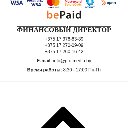
договоры аренды оборудования на возмездной
основе, в которых стоимость ежемесячной арендной
платы выше суммы ежемесячной амортизации
соответствующего оборудования.
ФИНАНСОВЫЙ ДИРЕКТОР
3. По итогам налогового периода в налоговой
+375 17 378-83-89
декларации по НДС заявлена сумма налога
+375 17 270-09-09
к возмещению из бюджета.
+375 17 260-16-42
4. По итогам налогового периода
E-mail:
info@profmedia.by
календарного года получен убыток по данным
бухгалтерского и налогового учета.
Время работы:
8:30 - 17:00 Пн-Пт
В результате полученной информации аудитор
выявил следующие факторы налогового риска (табл.
1), которые надо проверить более детально
и в случае необходимости дать рекомендации
аудируемому лицу по их своевременному
устранению.