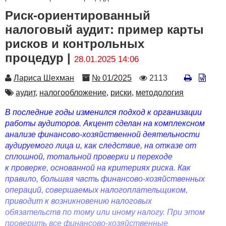
Риск-ориентированный
налоговый аудит: пример карты
рисков и контрольных
процедур |
28.01.2025 14:06
Автор
Номер
Количество
Лариса Шехман
№ 01/2025
2113
просмотров
Автор
аудит,
налогообложение,
риски,
методология
В последние годы изменился подход к организации
работы аудиторов. Акцент сделан на комплексном
анализе финансово-хозяйственной деятельности
аудируемого лица и, как следствие, на отказе от
сплошной, тотальной проверки и переходе
к проверке, основанной на критериях риска. Как
правило, большая часть финансово-хозяйственных
операций, совершаемых налогоплательщиком,
приводит к возникновению налоговых
обязательств по тому или иному налогу. При этом
проверить все финансово-хозяйственные