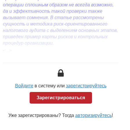
операции сплошным образом не всегда возможно,
да и эффективность такой проверки также
вызывает сомнения. В статье рассмотрены
сущность и методика риск-ориентированного
налогового аудита с выделением основных этапов,
приведен пример карты рисков и контрольных
процедур организации.
<...>
В настоящее время налоговый аудит выходит за
рамки традиционного аудита и рассматривается как
согласованная с клиентом процедура, направленная
на детальную проверку правильности исчисления
и уплаты налогоплательщиком налогов и сборов.
При этом именно налоговый аудит является одной
Войдите
в систему или
зарегистрируйтесь
из самых востребованных услуг, поскольку
налогоплательщики хотят обезопасить себя от
Зарегистрироваться
претензий со стороны налоговых органов. Это
и доначисленные суммы налогов и сборов,
Уже зарегистрированы? Тогда
авторизируйтесь
!
и налоговые штрафы и пени, и включение
в категорию налогоплательщиков организаций,
в отношении которых высоковероятны процедуры