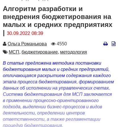
Алгоритм разработки и
внедрения бюджетирования на
малых и средних предприятиях
|
30.09.2022 08:39
Автор
Количество
Ольга Романькова
4550
просмотров
Автор
МСП,
бюджетирование,
методология
В статье предложена методика
постановки
бюджетирования малых и средних предприятий,
отличающаяся раскрытием содержания каждого
этапа процесса бюджетирования, формированием
данных об исполнении на управленческих счетах.
Система бюджетирования для МСП заключается
в применении процессно-ориентированного
подхода, выделении бизнес-процессов и видов
деятельности, определении центров
ответственности, а также регламентации
процедур бюджетирования.