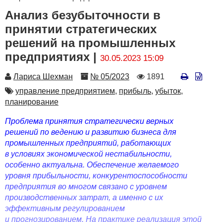
Анализ безубыточности в
принятии стратегических
решений на промышленных
предприятиях |
30.05.2023 15:09
Автор
Номер
Количество
Лариса Шехман
№ 05/2023
1891
просмотров
Автор
управление предприятием,
прибыль,
убыток,
планирование
Проблема принятия стратегически верных
решений по ведению и развитию бизнеса для
промышленных предприятий, работающих
в условиях экономической нестабильности,
особенно актуальна. Обеспечение желаемого
уровня прибыльности, конкурентоспособности
предприятия во многом связано с уровнем
производственных затрат, а именно с их
эффективным регулированием
и прогнозированием. На практике реализация этой