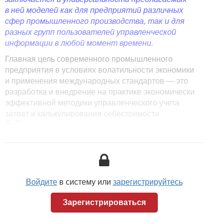
в ней моделей как для предприятий различных
сфер промышленного производства, так и для
разных групп пользователей управленческой
информации в любой момент времени.
Главная цель современного промышленного
предприятия в условиях волатильности экономики
и применения международных стандартов — это
разработка и внедрение на практике экономически
эффективной методики управленческого учета
затрат и калькулирования себестоимости
<...>
продукции.
<...>
Статья доступна только для подписчиков.
Войдите
в систему или
зарегистрируйтесь
Зарегистрироваться