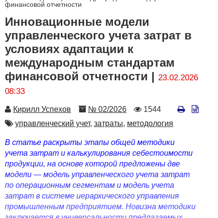
финансовой отчетности
Инновационные модели
управленческого учета затрат в
условиях адаптации к
международным стандартам
финансовой отчетности |
23.02.2026
08:33
Автор
Номер
Количество
Кирилл Успехов
№ 02/2026
1544
просмотров
Автор
управленческий учет,
затраты,
методология
В статье раскрыты этапы общей методики
учета затрат и калькулирования себестоимости
продукции, на основе которой предложены две
модели — модель управленческого учета затрат
по операционным сегментам и модель учета
затрат в системе иерархического управления
промышленным предприятием. Новизна методики
заключается в универсальности предлагаемых