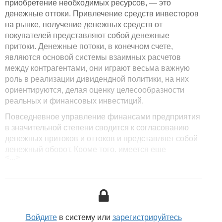
приобретение необходимых ресурсов, — это
денежные оттоки. Привлечение средств инвесторов
на рынке, получение денежных средств от
покупателей представляют собой денежные
притоки. Денежные потоки, в конечном счете,
являются основой системы взаимных расчетов
между контрагентами, они играют весьма важную
роль в реализации дивидендной политики, на них
ориентируются, делая оценку целесообразности
реальных и финансовых инвестиций.
Повседневное управление финансами предприятия
в значительной степени сводится к согласованию
денежных притоков и оттоков и представляет собой
денежный оборот. Кроме того, имеется еще
<...>
определение денежного капитала.
Различают понятия «денежный оборот», «денежное
обращение», «денежно-платежный оборот» и
«платежный оборот».
Денежный оборот представляет собой процесс
Войдите
в систему или
зарегистрируйтесь