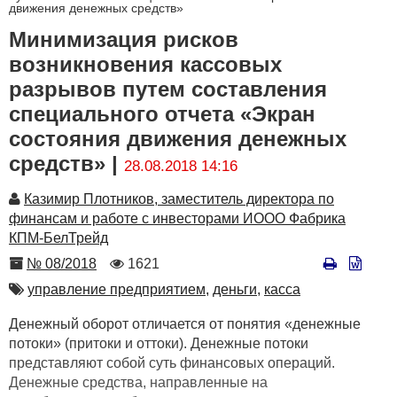
движения денежных средств»
Минимизация рисков
возникновения кассовых
разрывов путем составления
специального отчета «Экран
состояния движения денежных
средств» |
28.08.2018 14:16
Автор
Казимир Плотников, заместитель директора по
финансам и работе с инвесторами ИООО Фабрика
КПМ-БелТрейд
Номер
Количество
№ 08/2018
1621
просмотров
Автор
управление предприятием,
деньги,
касса
Денежный оборот отличается от понятия «денежные
потоки» (притоки и оттоки). Денежные потоки
представляют собой суть финансовых операций.
Денежные средства, направленные на