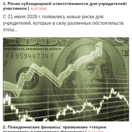
1. Риски субсидиарной ответственности для учредителей/
в доходообразующие (прибыльные) активы.
участников
|
31.07.2026
Подробнее читайте в статье.
С 21 июня 2026 г. появились новые риски для
учредителей, которые в силу различных обстоятельств
отош...
2. Поведенческие финансы: применение «теории
перспектив» в управлении финансами
|