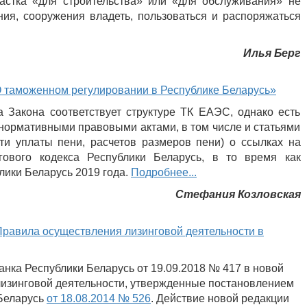
частка «для строительства» или «для обслуживания» не
ния, сооружения владеть, пользоваться и распоряжаться
Илья Берг
О таможенном регулировании в Республике Беларусь»
а Закона соответствует структуре ТК ЕАЭС, однако есть
нормативными правовыми актами, в том числе и статьями
сти уплаты пени, расчетов размеров пени) о ссылках на
ового кодекса Республики Беларусь, в то время как
лики Беларусь 2019 года.
Подробнее...
Стефания Козловская
Правила осуществления лизинговой деятельности в
ка Республики Беларусь от 19.09.2018 № 417 в новой
изинговой деятельности, утвержденные постановлением
Беларусь
от 18.08.2014 № 526
. Действие новой редакции