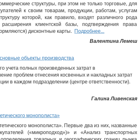
ммерческие структуры, при этом не только торговые, для
упателей к своим товарам, продукции, работам, услугам
труктуру которой, как правило, входят различного рода
 расширения клиентской базы, подтверждения права
оформляются) дисконтные карты.
Подробнее...
Валентина Лемеш
основные объекты производства
о учета полных произведенных затрат в
ение проблем отнесения косвенных и накладных затрат
ции в каждом подразделении (центре ответственности).
Галина Ливенская
етического монополиста»
отетического монополиста». Первые два из них, названные
купателей («микроподход»)» и «Анализ транспортных
 определения товарных и географических границ рынка