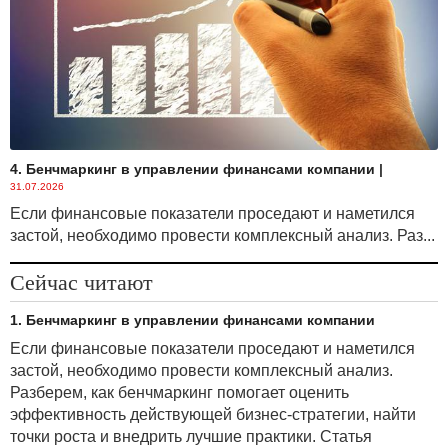
данные, только если вы воспользуетесь ими при
подключении к фальшивой сети, поэтому для
защиты учетных данных достаточно просто не
входить в свои аккаунты.
Используйте многофакторную аутентификацию
Многофакторная аутентификация предполагает
4. Бенчмаркинг в управлении финансами компании
|
вход в систему в несколько этапов. Например, после
31.07.2026
ввода пароля может потребоваться ввести код,
Если финансовые показатели проседают и наметился
отправленный на ваш телефон. Это
застой, необходимо провести комплексный анализ. Раз...
дополнительный уровень защиты ваших данных от
злоумышленников. Если сервис предлагает
Сейчас читают
защитить учетную запись с помощью
многофакторной аутентификации, не стоит
1. Бенчмаркинг в управлении финансами компании
отказываться.
Если финансовые показатели проседают и наметился
Пользуйтесь только сайтами, адрес которых
застой, необходимо провести комплексный анализ.
начинается с HTTPS
Разберем, как бенчмаркинг помогает оценить
При подключении к публичной сети посещайте
эффективность действующей бизнес-стратегии, найти
только те сайты, адрес которых начинается с HTTPS
точки роста и внедрить лучшие практики. Статья