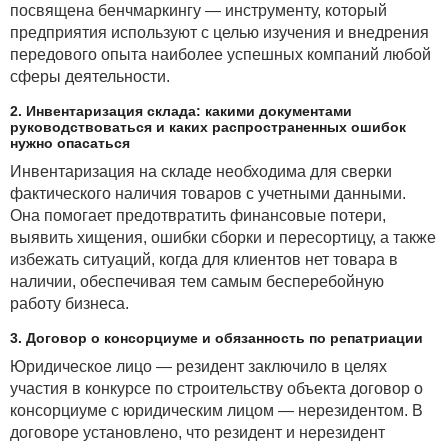
вместо HTTP (буква S означает «безопасный»).
посвящена бенчмаркингу — инструменту, который
Такие сайты защищены сквозным шифрованием,
предприятия используют с целью изучения и внедрения
которое скроет вашу активность от посторонних глаз.
передового опыта наиболее успешных компаний любой
сферы деятельности.
2. Инвентаризация склада: какими документами
руководствоваться и каких распространенных ошибок
нужно опасаться
Инвентаризация на складе необходима для сверки
фактического наличия товаров с учетными данными.
Она помогает предотвратить финансовые потери,
выявить хищения, ошибки сборки и пересортицу, а также
избежать ситуаций, когда для клиентов нет товара в
наличии, обеспечивая тем самым бесперебойную
работу бизнеса.
3. Договор о консорциуме и обязанность по репатриации
Юридическое лицо — резидент заключило в целях
участия в конкурсе по строительству объекта договор о
консорциуме с юридическим лицом — нерезидентом. В
договоре установлено, что резидент и нерезидент