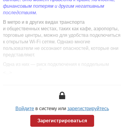
финансовым потерям и другим негативным
последствиям.
В метро и в других видах транспорта
и общественных местах, таких как кафе, аэропорты,
торговые центры, можно для удобства подключиться
к открытым Wi-Fi сетям. Однако многие
пользователи не осознают опасностей, которые они
представляют.
Одна из них — риск подключения к поддельным
точкам доступа. Ведь что делает пассажир, доехав
<...>
до своей станции? Он бросает гаджет в карман
и спешит по своим делам, и мало кто перед этим
отключает Wi-Fi. А злоумышленникам ничего не
мешает поставить фейковую точку доступа
с названием, похожим на бесплатную городскую
Войдите
в систему или
зарегистрируйтесь
сеть, чтобы все гаджеты с включенным поиском Wi-
Fi автоматически ее поймали. Владелец такой точки
Зарегистрироваться
может собирать трафик со всех подключенных
устройств, файлы cookies и прочую чувствительную