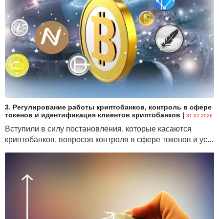
какой угрозы ваше устройство пытается защитить
вас.
Отключите автоматическое подключение к сети
Если на устройстве включена эта функция, оно будет
автоматически подключаться к любой сети, которой
вы когда-то пользовались. Это небезопасно,
особенно если прежде вы уже подвергались атаке
«злого двойника». Не стоит пользоваться этой
функцией в общественных местах: если устройство
3. Регулирование работы криптобанков, контроль в сфере
будет каждый раз просить у вас разрешение на
токенов и идентификация клиентов криптобанков
|
31.07.2026
подключение к публичной сети, вы сможете
Вступили в силу постановления, которые касаются
проверить надежность подключения и при
криптобанков, вопросов контроля в сфере токенов и ус...
необходимости отклонить запрос.
Не входите в личные учетные записи через
публичную сеть Wi-Fi
По возможности старайтесь не выполнять
финансовых и личных транзакций при
использовании публичной точки доступа.
Преступники могут перехватить ваши учетные