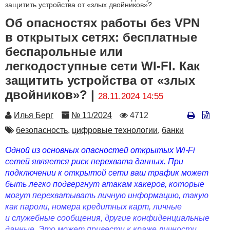
защитить устройства от «злых двойников»?
Об опасностях работы без VPN
в открытых сетях: бесплатные
беспарольные или
легкодоступные сети WI-FI. Как
защитить устройства от «злых
двойников»? |
28.11.2024 14:55
Автор
Номер
Количество
Илья Берг
№ 11/2024
4712
просмотров
Автор
безопасность,
цифровые технологии,
банки
Одной из основных опасностей открытых Wi-Fi
сетей является риск перехвата данных. При
подключении к открытой сети ваш трафик может
быть легко подвергнут атакам хакеров, которые
могут перехватывать личную информацию, такую
как пароли, номера кредитных карт, личные
и служебные сообщения, другие конфиденциальные
данные. Это может привести к краже личности,