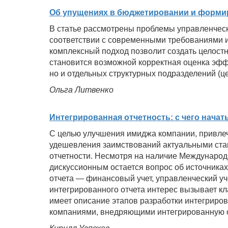
Об упущениях в бюджетировании и формир
В статье рассмотрены проблемы управленческ
соответствии с современными требованиями
комплексный подход позволит создать целост
становится возможной корректная оценка эфф
но и отдельных структурных подразделений (це
Ольга Литвенко
Интегрированная отчетность: с чего начат
С целью улучшения имиджа компании, привле
удешевления заимствований актуальными ст
отчетности. Несмотря на наличие Международн
дискуссионным остается вопрос об источника
отчета — финансовый учет, управленческий уч
интегрированного отчета интерес вызывает кл
имеет описание этапов разработки интегриров
компаниями, внедряющими интегрированную о