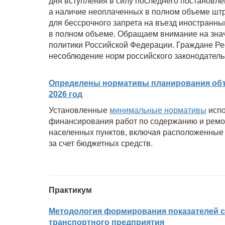
дня вступления в силу последнего постановле
а наличие неоплаченных в полном объеме штра
для бессрочного запрета на въезд иностранн
в полном объеме. Обращаем внимание на знач
политики Российской Федерации. Граждане Рес
несоблюдение норм российского законодательс
Определены нормативы планирования объ
2026 год
Установленные
минимальные нормативы
испо
финансирования работ по содержанию и ремон
населенных пунктов, включая расположенные
за счет бюджетных средств.
Практикум
Методология формирования показателей ст
транспортного предприятия