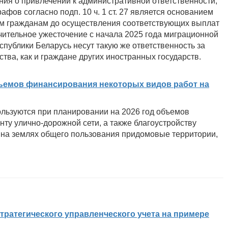
ния о привлечении к административной ответственности,
фов согласно подп. 10 ч. 1 ст. 27 является основанием
ым гражданам до осуществления соответствующих выплат
ительное ужесточение с начала 2025 года миграционной
публики Беларусь несут такую же ответственность за
тва, как и граждане других иностранных государств.
емов финансирования некоторых видов работ на
льзуются при планировании на 2026 год объемов
ту улично-дорожной сети, а также благоустройству
 на землях общего пользования придомовые территории,
ратегического управленческого учета на примере