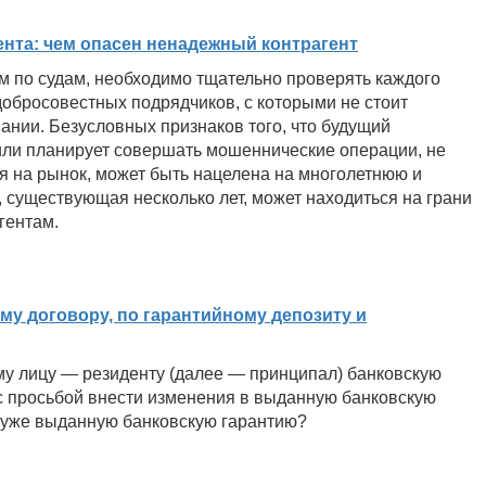
нта: чем опасен ненадежный контрагент
ом по судам, необходимо тщательно проверять каждого
добросовестных подрядчиков, с которыми не стоит
пании. Безусловных признаков того, что будущий
или планирует совершать мошеннические операции, не
я на рынок, может быть нацелена на многолетнюю и
, существующая несколько лет, может находиться на грани
гентам.
му договору, по гарантийному депозиту и
у лицу — резиденту (далее — принципал) банковскую
 с просьбой внести изменения в выданную банковскую
в уже выданную банковскую гарантию?